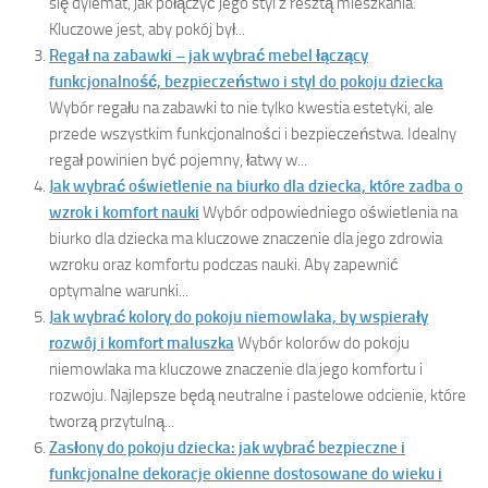
się dylemat, jak połączyć jego styl z resztą mieszkania.
Kluczowe jest, aby pokój był...
Regał na zabawki – jak wybrać mebel łączący
funkcjonalność, bezpieczeństwo i styl do pokoju dziecka
Wybór regału na zabawki to nie tylko kwestia estetyki, ale
przede wszystkim funkcjonalności i bezpieczeństwa. Idealny
regał powinien być pojemny, łatwy w...
Jak wybrać oświetlenie na biurko dla dziecka, które zadba o
wzrok i komfort nauki
Wybór odpowiedniego oświetlenia na
biurko dla dziecka ma kluczowe znaczenie dla jego zdrowia
wzroku oraz komfortu podczas nauki. Aby zapewnić
optymalne warunki...
Jak wybrać kolory do pokoju niemowlaka, by wspierały
rozwój i komfort maluszka
Wybór kolorów do pokoju
niemowlaka ma kluczowe znaczenie dla jego komfortu i
rozwoju. Najlepsze będą neutralne i pastelowe odcienie, które
tworzą przytulną...
Zasłony do pokoju dziecka: jak wybrać bezpieczne i
funkcjonalne dekoracje okienne dostosowane do wieku i