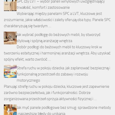
SPC czy LVT – wybór paneli winylowych uwzględniający
trwałość, komfort i zastosowanie
Wybierając między panelami SPC a LVT, kluczowe jest
zrozumienie, jakie właściwości i zalety oferują oba typy. Panele SPC
charakteryzują się twardym …
Jak wybrać podłogę do beżowych mebli, by stworzyć
stylową i spójną aranżację wnętrza
Dobór podłogi do beżowych mebli to kluczowy krok w
tworzeniu estetycznej i harmonijnej aranżacji wnętrza. Aby uzyskać
spójny efekt, warto zwrócić …
Strefa ruchu w pokoju dziecka: jak zaplanować bezpieczną i
funkcjonalną przestrzeń do zabawy i rozwoju
motorycznego
Planując strefę ruchu w pokoju dziecka, kluczowe jest zapewnienie
zarówno bezpieczeństwa, jak i funkcjonalności. Dobrze
zorganizowana przestrzeń sprzyja aktywności fizycznej i …
Jak myć panele podłogowe bez smug: sprawdzone metody
i najczęstsze błędy do unikania