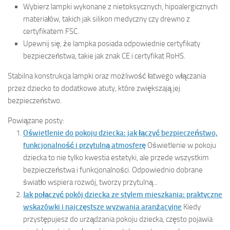
Wybierz lampki wykonane z nietoksycznych, hipoalergicznych
materiałów, takich jak silikon medyczny czy drewno z
certyfikatem FSC.
Upewnij się, że lampka posiada odpowiednie certyfikaty
bezpieczeństwa, takie jak znak CE i certyfikat RoHS.
Stabilna konstrukcja lampki oraz możliwość łatwego włączania
przez dziecko to dodatkowe atuty, które zwiększają jej
bezpieczeństwo.
Powiązane posty:
Oświetlenie do pokoju dziecka: jak łączyć bezpieczeństwo,
funkcjonalność i przytulną atmosferę
Oświetlenie w pokoju
dziecka to nie tylko kwestia estetyki, ale przede wszystkim
bezpieczeństwa i funkcjonalności. Odpowiednio dobrane
światło wspiera rozwój, tworzy przytulną...
Jak połączyć pokój dziecka ze stylem mieszkania: praktyczne
wskazówki i najczęstsze wyzwania aranżacyjne
Kiedy
przystępujesz do urządzania pokoju dziecka, często pojawia