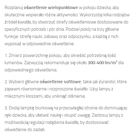
Rozplanuj
oświetlenie wielopunktowe
w pokoju dziecka, aby
skutecznie wspierało różne aktywności. Wykorzystaj kilka rodzajów
źródeł światła, by stworzyć strefy oświetleniowe dostosowane do
specyficznych potrzeb i pór dnia. Podziel pokój na trzy główne
funkcje: strefę nauki, zabawy oraz odpoczynku, a każdą z nich
wyposaż w odpowiednie oświetlenie.
1. Zmierz powierzchnię pokoju, aby określić potrzebną ilość
lumenów. Zazwyczaj rekomenduje się około
300-400 lm/m²
dla
odpowiedniego oświetlenia.
2. Wybierz główne
oświetlenie sufitowe
, takie jak żyrandol, które
zapewni równomierne i rozproszone światło. Użyj lampy z
mlecznymi kloszami, aby uniknąć olśnienia.
3. Dodaj lampkę biurkową na przeciwległej stronie do dominującej
ręki dziecka, aby ułatwić naukę i skupić uwagę. Zastosuj lampy z
możliwością regulacji natężenia światła, by dostosować
oświetlenie do zadań.