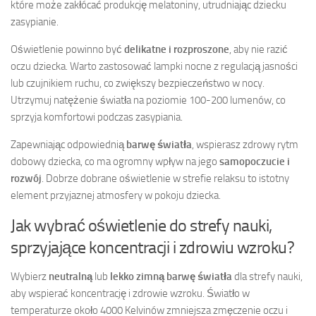
które może zakłócać produkcję melatoniny, utrudniając dziecku
zasypianie.
Oświetlenie powinno być
delikatne i rozproszone
, aby nie razić
oczu dziecka. Warto zastosować lampki nocne z regulacją jasności
lub czujnikiem ruchu, co zwiększy bezpieczeństwo w nocy.
Utrzymuj natężenie światła na poziomie 100-200 lumenów, co
sprzyja komfortowi podczas zasypiania.
Zapewniając odpowiednią
barwę światła
, wspierasz zdrowy rytm
dobowy dziecka, co ma ogromny wpływ na jego
samopoczucie i
rozwój
. Dobrze dobrane oświetlenie w strefie relaksu to istotny
element przyjaznej atmosfery w pokoju dziecka.
Jak wybrać oświetlenie do strefy nauki,
sprzyjające koncentracji i zdrowiu wzroku?
Wybierz
neutralną
lub
lekko zimną barwę światła
dla strefy nauki,
aby wspierać koncentrację i zdrowie wzroku. Światło w
temperaturze około 4000 Kelvinów zmniejsza zmęczenie oczu i