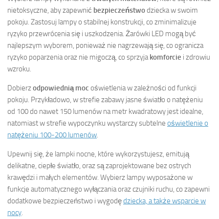
nietoksyczne, aby zapewnić
bezpieczeństwo
dziecka w swoim
pokoju. Zastosuj lampy o stabilnej konstrukcji, co zminimalizuje
ryzyko przewrócenia się i uszkodzenia. Żarówki LED mogą być
najlepszym wyborem, ponieważ nie nagrzewają się, co ogranicza
ryzyko poparzenia oraz nie migoczą, co sprzyja
komforcie
i zdrowiu
wzroku.
Dobierz
odpowiednią moc
oświetlenia w zależności od funkcji
pokoju. Przykładowo, w strefie zabawy jasne światło o natężeniu
od 100 do nawet 150 lumenów na metr kwadratowy jest idealne,
natomiast w strefie wypoczynku wystarczy subtelne
oświetlenie o
natężeniu 100-200 lumenów
.
Upewnij się, że lampki nocne, które wykorzystujesz, emitują
delikatne, ciepłe światło, oraz są zaprojektowane bez ostrych
krawędzi i małych elementów. Wybierz lampy wyposażone w
funkcje automatycznego wyłączania oraz czujniki ruchu, co zapewni
dodatkowe bezpieczeństwo i wygodę
dziecka, a także wsparcie w
nocy
.