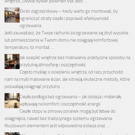
wnętrza. Zwykle dywan powinien być albo …
Ekran zagrzejnikowy – kiedy warto go montować, by
ograniczyć straty ciepła i poprawić efektywność
ogrzewania
Jeśli zauważasz, że Twoje rachunki za ogrzewanie są zbyt wysokie
lub pomieszczenia w Twoim domu nie osiągają komfortowej
temperatury, to montaż …
Jak ocieplić wnętrze bez malowania: praktyczne sposoby na
przytulną atmosferę i oszczędność
Często myśląc o ociepleniu wnętrza, od razu przychodzi
nam na myśl malowanie ścian, ale istnieją skuteczne metody, które
pozwalają osiągnąć przytulny …
Ciepła podłoga bez ogrzewania – jak izolacja i materiały
wpływają na komfort i oszczędność energii
Ciepłe stopy w zimowy poranek mogą być łatwe do
osiągnięcia, nawet bez tradycyjnego systemu ogrzewania.
Kluczowym elementem jest odpowiednia izolacja oraz …