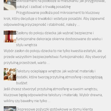
Mikrocement na podłodze w mieszkaniu: jak przygotować,
położyć i zadbać o trwałą posadzkę
Przygotowanie podłoża pod mikrocement to kluczowy
krok, który decyduje o trwałości i estetyce posadzki. Aby zapewnić
odpowiednią przyczepność i stabilność, należy …
Zasłony do pokoju dziecka: jak wybrać bezpieczne i
funkcjonalne dekoracje okienne dostosowane do wieku i
stylu wnętrza
Wybór zasłon do pokoju dziecka to nie tylko kwestia estetyki, ale
przede wszystkim bezpieczeństwa i funkcjonalności. Aby stworzyć
przytulną przestrzeń, warto …
Tekstury ocieplające wnętrze: jak wybrać materiały i
dodatki, które tworzą przytulną atmosferę i oszczędzają
budżet
Jeśli chcesz stworzyć przytulną atmosferę w swoim wnętrzu,
kluczowe będą odpowiednie tekstury i materiały. Wybór drewna,
wikliny czy bawełny nie tylko …
Ekspresowe pożyczki gotówkowe w domu klienta