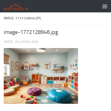
Skip to content
IMAGE-1772128946.JPG
image-1772128946.jpg
PRZEZ
·
26 LUTEGO 2026