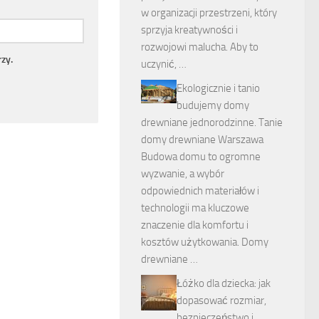
w organizacji przestrzeni, który
sprzyja kreatywności i
rozwojowi malucha. Aby to
zy.
uczynić, …
Ekologicznie i tanio
budujemy domy
drewniane jednorodzinne. Tanie
domy drewniane Warszawa
Budowa domu to ogromne
wyzwanie, a wybór
odpowiednich materiałów i
technologii ma kluczowe
znaczenie dla komfortu i
kosztów użytkowania. Domy
drewniane …
Łóżko dla dziecka: jak
dopasować rozmiar,
bezpieczeństwo i