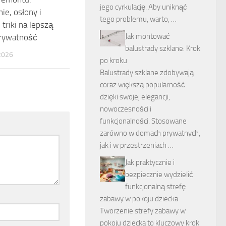
jego cyrkulację. Aby uniknąć
ie, osłony i
tego problemu, warto, …
triki na lepszą
Jak montować
 prywatność
balustrady szklane: Krok
2026
po kroku
Balustrady szklane zdobywają
coraz większą popularność
dzięki swojej elegancji,
nowoczesności i
funkcjonalności. Stosowane
zarówno w domach prywatnych,
jak i w przestrzeniach …
Jak praktycznie i
bezpiecznie wydzielić
funkcjonalną strefę
zabawy w pokoju dziecka
Tworzenie strefy zabawy w
pokoju dziecka to kluczowy krok