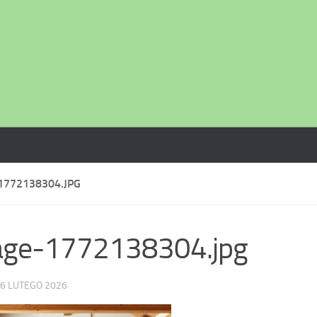
1772138304.JPG
age-1772138304.jpg
6 LUTEGO 2026