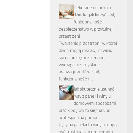
Dekoracje do pokoju
dziecka: jak łączyć styl,
funkcjonalność i
bezpieczeństwo w przytulnej
przestrzeni
Tworzenie przestrzeni, w której
dzieci mogą rosnąć, rozwijać
się i czuć się bezpiecznie,
wymaga przemyślanej
aranżacji, w której styl,
funkcjonalność i …
Jak skutecznie usunąć
rysy z paneli i winylu
domowymi sposobami
oraz kiedy warto sięgnąć po
profesjonalną pomoc
Rysy na panelach i winylu mogą
być frustrującym problemem,