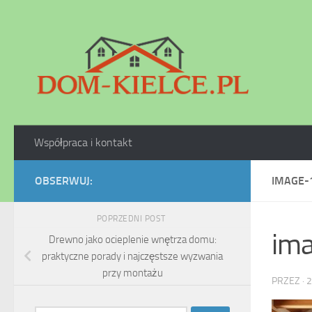
Skip to content
Współpraca i kontakt
OBSERWUJ:
IMAGE-
POPRZEDNI POST
im
Drewno jako ocieplenie wnętrza domu:
praktyczne porady i najczęstsze wyzwania
przy montażu
PRZEZ
·
2