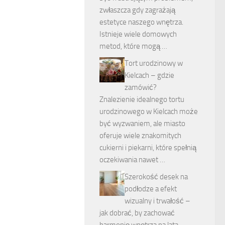
zwłaszcza gdy zagrażają
estetyce naszego wnętrza.
Istnieje wiele domowych
metod, które mogą …
Tort urodzinowy w
Kielcach – gdzie
zamówić?
Znalezienie idealnego tortu
urodzinowego w Kielcach może
być wyzwaniem, ale miasto
oferuje wiele znakomitych
cukierni i piekarni, które spełnią
oczekiwania nawet …
Szerokość desek na
podłodze a efekt
wizualny i trwałość –
jak dobrać, by zachować
harmonię wnętrza na lata