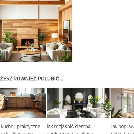
ŻESZ RÓWNIEŻ POLUBIĆ…
 kuchni: praktyczne
Jak rozjaśnić ciemną
Jak popraw
 wady i kluczowe
podłogę w mieszkaniu:
oknie bez