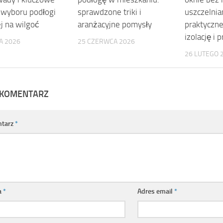
a wyboru podłogi
sprawdzone triki i
uszczelnian
j na wilgoć
aranżacyjne pomysły
praktyczne 
izolację i
A 2026
25 CZERWCA 2026
26 LUTEGO 
 KOMENTARZ
tarz
*
a
*
Adres email
*