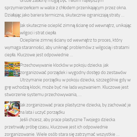
Grube zasłony mogą być Twoim najlepszym
sprzymierzeńcem w walce z chłodem przenikającym przez okna.
Działając jako bariera termiczna, skutecznie ograniczają straty …
Jak skutecznie ocieplić zimną ścianę od wewnątrz, unikając
wilgoci i strat ciepła
Ocieplanie zimnej ściany od wewnątrz to proces, który
wymaga staranności, aby uniknąć problemów z wilgocią i stratami
ciepła. Kluczowe jest odpowiednie …
Przechowywanie klocków w pokoju dziecka: jak
zorganizować porządek i wygodny dostęp do zestawów
Utrzymanie porządku w pokoju dziecka, szczególnie gdy w
grę wchodzą klocki, może być nie lada wyzwaniem. Kluczowe jest
stworzenie systemu przechowywania, …
Jak zorganizować prace plastyczne dziecka, by zachować je
na lata i uczyć porządku
Jeśli chcesz, aby prace plastyczne Twojego dziecka
przetrwały próbę czasu, kluczowe jest ich odpowiednie
zorganizowanie. Wiele osób stara się zatrzymać wszystkie …