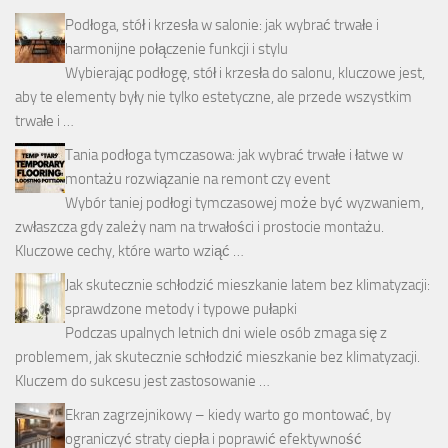
Podłoga, stół i krzesła w salonie: jak wybrać trwałe i
harmonijne połączenie funkcji i stylu
Wybierając podłogę, stół i krzesła do salonu, kluczowe jest,
aby te elementy były nie tylko estetyczne, ale przede wszystkim
trwałe i …
Tania podłoga tymczasowa: jak wybrać trwałe i łatwe w
montażu rozwiązanie na remont czy event
Wybór taniej podłogi tymczasowej może być wyzwaniem,
zwłaszcza gdy zależy nam na trwałości i prostocie montażu.
Kluczowe cechy, które warto wziąć …
Jak skutecznie schłodzić mieszkanie latem bez klimatyzacji:
sprawdzone metody i typowe pułapki
Podczas upalnych letnich dni wiele osób zmaga się z
problemem, jak skutecznie schłodzić mieszkanie bez klimatyzacji.
Kluczem do sukcesu jest zastosowanie …
Ekran zagrzejnikowy – kiedy warto go montować, by
ograniczyć straty ciepła i poprawić efektywność