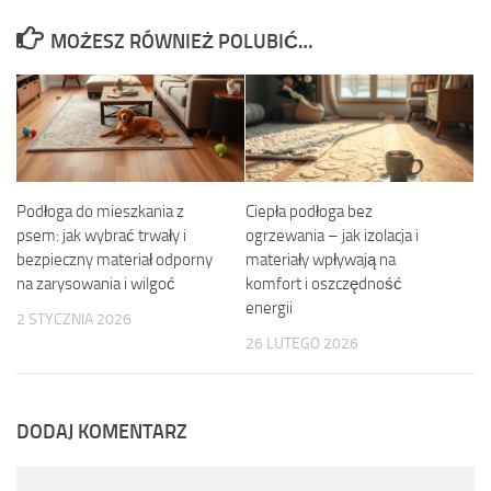
MOŻESZ RÓWNIEŻ POLUBIĆ…
Podłoga do mieszkania z
Ciepła podłoga bez
psem: jak wybrać trwały i
ogrzewania – jak izolacja i
bezpieczny materiał odporny
materiały wpływają na
na zarysowania i wilgoć
komfort i oszczędność
energii
2 STYCZNIA 2026
26 LUTEGO 2026
DODAJ KOMENTARZ