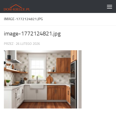
Skip to content
IMAGE-1772124821.JPG
image-1772124821.jpg
PRZEZ
·
26 LUTEGO 2026