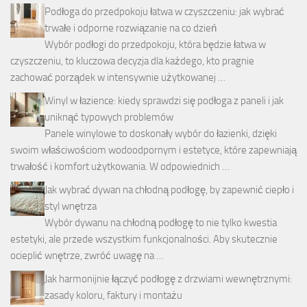
Podłoga do przedpokoju łatwa w czyszczeniu: jak wybrać
trwałe i odporne rozwiązanie na co dzień
Wybór podłogi do przedpokoju, która będzie łatwa w
czyszczeniu, to kluczowa decyzja dla każdego, kto pragnie
zachować porządek w intensywnie użytkowanej …
Winyl w łazience: kiedy sprawdzi się podłoga z paneli i jak
uniknąć typowych problemów
Panele winylowe to doskonały wybór do łazienki, dzięki
swoim właściwościom wodoodpornym i estetyce, które zapewniają
trwałość i komfort użytkowania. W odpowiednich …
Jak wybrać dywan na chłodną podłogę, by zapewnić ciepło i
styl wnętrza
Wybór dywanu na chłodną podłogę to nie tylko kwestia
estetyki, ale przede wszystkim funkcjonalności. Aby skutecznie
ocieplić wnętrze, zwróć uwagę na …
Jak harmonijnie łączyć podłogę z drzwiami wewnętrznymi:
zasady koloru, faktury i montażu