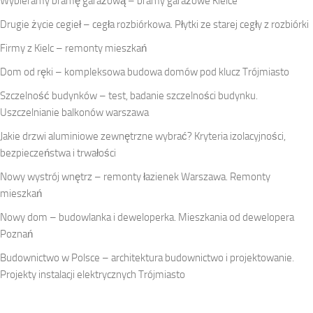
Wybieramy bramę garażową – bramy garażowe Kielce
Drugie życie cegieł – cegła rozbiórkowa. Płytki ze starej cegły z rozbiórki
Firmy z Kielc – remonty mieszkań
Dom od ręki – kompleksowa budowa domów pod klucz Trójmiasto
Szczelność budynków – test, badanie szczelności budynku.
Uszczelnianie balkonów warszawa
Jakie drzwi aluminiowe zewnętrzne wybrać? Kryteria izolacyjności,
bezpieczeństwa i trwałości
Nowy wystrój wnętrz – remonty łazienek Warszawa. Remonty
mieszkań
Nowy dom – budowlanka i deweloperka. Mieszkania od dewelopera
Poznań
Budownictwo w Polsce – architektura budownictwo i projektowanie.
Projekty instalacji elektrycznych Trójmiasto