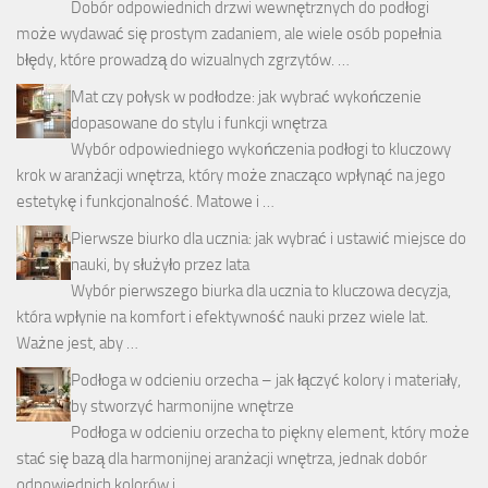
Dobór odpowiednich drzwi wewnętrznych do podłogi
może wydawać się prostym zadaniem, ale wiele osób popełnia
błędy, które prowadzą do wizualnych zgrzytów. …
Mat czy połysk w podłodze: jak wybrać wykończenie
dopasowane do stylu i funkcji wnętrza
Wybór odpowiedniego wykończenia podłogi to kluczowy
krok w aranżacji wnętrza, który może znacząco wpłynąć na jego
estetykę i funkcjonalność. Matowe i …
Pierwsze biurko dla ucznia: jak wybrać i ustawić miejsce do
nauki, by służyło przez lata
Wybór pierwszego biurka dla ucznia to kluczowa decyzja,
która wpłynie na komfort i efektywność nauki przez wiele lat.
Ważne jest, aby …
Podłoga w odcieniu orzecha – jak łączyć kolory i materiały,
by stworzyć harmonijne wnętrze
Podłoga w odcieniu orzecha to piękny element, który może
stać się bazą dla harmonijnej aranżacji wnętrza, jednak dobór
odpowiednich kolorów i …