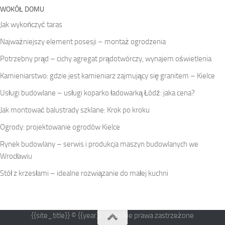
WOKÓŁ DOMU
Jak wykończyć taras
Najważniejszy element posesji – montaż ogrodzenia
Potrzebny prąd – cichy agregat prądotwórczy, wynajem oświetlenia
Kamieniarstwo: gdzie jest kamieniarz zajmujący się granitem – Kielce
Usługi budowlane – usługi koparko ładowarką Łódź: jaka cena?
Jak montować balustrady szklane: Krok po kroku
Ogrody: projektowanie ogrodów Kielce
Rynek budowlany – serwis i produkcja maszyn budowlanych we
Wrocławiu
Stół z krzesłami – idealne rozwiązanie do małej kuchni
{{site_title}} © {{year}}. Wszelkie prawa zastrzeżone