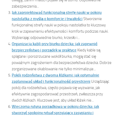
zabezpieczenia...
Jak zaprojektować funkcjonalną strefę nauki w pokoju
nastolatka z myślą o komforcie i trwałości
Stworzenie
funkcjonalnej strefy nauki w pokoju nastolatka to kluczowy
krok w zapewnieniu efektywności i komfortu podczas nauki.
Wybierając odpowiednie biurko, krzesło i...
Organizacja kabli przy biurku dziecka: jak zapewnić
bezpieczeństwo i porządek w praktyce
Kiedy kable są
splątane i porozrzucane wokół biurka, mogą stać się
poważnym zagrożeniem dla bezpieczeństwa dziecka. Dobrze
zorganizowane okablowanie nie tylko minimalizuje...
Pokój rodzeństwa z dwoma łóżkami: jak optymalnie
zaplanować układ i funkcjonalność przestrzeni
Urządzając
pokój dla rodzeństwa, często pojawia się wyzwanie, jak
efektywnie zagospodarować przestrzeń, zwłaszcza przy
dwóch łóżkach. Kluczowe jest, aby układ łóżek nie...
Wieczorna rutyna porządkowa w pokoju dziecka: jak
stworzyć spokojny rytuał sprzyjający zasypianiu i