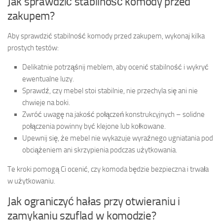
Jak sprawdzić stabilność komody przed
zakupem?
Aby sprawdzić stabilność komody przed zakupem, wykonaj kilka
prostych testów:
Delikatnie potrząśnij meblem, aby ocenić stabilność i wykryć
ewentualne luzy.
Sprawdź, czy mebel stoi stabilnie, nie przechyla się ani nie
chwieje na boki.
Zwróć uwagę na jakość połączeń konstrukcyjnych – solidne
połączenia powinny być klejone lub kołkowane.
Upewnij się, że mebel nie wykazuje wyraźnego ugniatania pod
obciążeniem ani skrzypienia podczas użytkowania.
Te kroki pomogą Ci ocenić, czy komoda będzie bezpieczna i trwała
w użytkowaniu.
Jak ograniczyć hałas przy otwieraniu i
zamykaniu szuflad w komodzie?