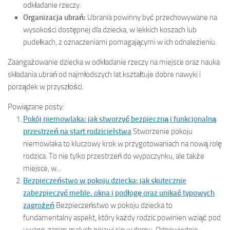
odkładanie rzeczy.
Organizacja ubrań:
Ubrania powinny być przechowywane na
wysokości dostępnej dla dziecka, w lekkich koszach lub
pudełkach, z oznaczeniami pomagającymi w ich odnalezieniu.
Zaangażowanie dziecka w odkładanie rzeczy na miejsce oraz nauka
składania ubrań od najmłodszych lat kształtuje dobre nawyki i
porządek w przyszłości.
Powiązane posty:
Pokój niemowlaka: jak stworzyć bezpieczną i funkcjonalną
przestrzeń na start rodzicielstwa
Stworzenie pokoju
niemowlaka to kluczowy krok w przygotowaniach na nową rolę
rodzica. To nie tylko przestrzeń do wypoczynku, ale także
miejsce, w...
Bezpieczeństwo w pokoju dziecka: jak skutecznie
zabezpieczyć meble, okna i podłogę oraz unikać typowych
zagrożeń
Bezpieczeństwo w pokoju dziecka to
fundamentalny aspekt, który każdy rodzic powinien wziąć pod
uwagę, zanim maluch pojawi się w domu. Odpowiednie