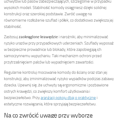
uchwytów lub pasów zabezpieczających, szczególnie w przypadku
wysokich modeli. Stabilność komody osiągniesz dzięki solidnej
konstrukcji oraz szerokiej podstawie. Zwróć uwagę na
równomierne rozłożenie szuflad i półek, co dodatkowo zwiększa jej
stabilność.
Zastosuj
zaokrąglone krawędzie
i narożniki, aby minimalizować
ryzyko urazów przy przypadkowych uderzeniach. Szuflady wyposaż
w bezpieczne prowadnice lub blokady, które zapobiegają ich
samoczynnemu wypychaniu. Taki mechanizm ochroni przed
przytrzaśnięciem palców lub wypadnięciem zawartości.
Regularnie kontroluj mocowanie komody do ściany oraz stan jej
konstrukcji, aby zminimalizować ryzyko wypadków podczas zabawy
dziecka. Upewnij się, że uchwyty są ergonomiczne i pozbawione
ostrych krawędzi, co zwiększy komfort użytkowania i
bezpieczeństwo. Przy
aranżacji pokoju dbaj o praktyczne
i
estetyczne rozwiązania, które sprzyjają bezpieczeństwu.
Na co zwrócić uwagę przy wyborze