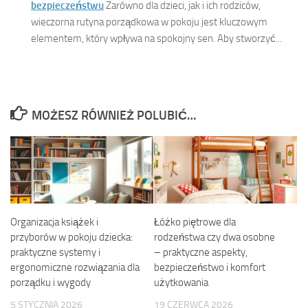
bezpieczeństwu
Zarówno dla dzieci, jak i ich rodziców,
wieczorna rutyna porządkowa w pokoju jest kluczowym
elementem, który wpływa na spokojny sen. Aby stworzyć...
MOŻESZ RÓWNIEŻ POLUBIĆ…
Organizacja książek i
Łóżko piętrowe dla
przyborów w pokoju dziecka:
rodzeństwa czy dwa osobne
praktyczne systemy i
– praktyczne aspekty,
ergonomiczne rozwiązania dla
bezpieczeństwo i komfort
porządku i wygody
użytkowania
5 STYCZNIA 2026
19 CZERWCA 2026