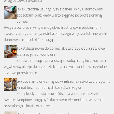
wróg estetyki i trwałości …
Jak skutecznie usunąć rysy z paneli i winylu domowymi
sposobami oraz kiedy warto sięgnąć po profesjonalną
pomoc
Rysy na panelach i winylu mogą być frustrującym problemem,
zwłaszcza gdy zagrażają estetyce naszego wnętrza. Istnieje wiele
domowych metod, które mogą …
Tekstylia zimowe do domu: jak stworzyć ciepłą i stylową
aranżację na chłodne dni
Zimowe miesiące przynoszą ze sobą nie tylko chłód, ale i
wyjątkową okazję do przekształcenia naszych wnętrz w przytulne i
stylowe przestrzenie. …
Świece i lampiony zimą we wnętrzu: jak stworzyć przytulny
klimat bez nadmiernych kosztów i ryzyka
Zimą, kiedy dni stają się krótsze, a wieczory dłuższe,
świece i lampiony mogą być kluczowym elementem tworzenia
przytulnego klimatu w naszych …