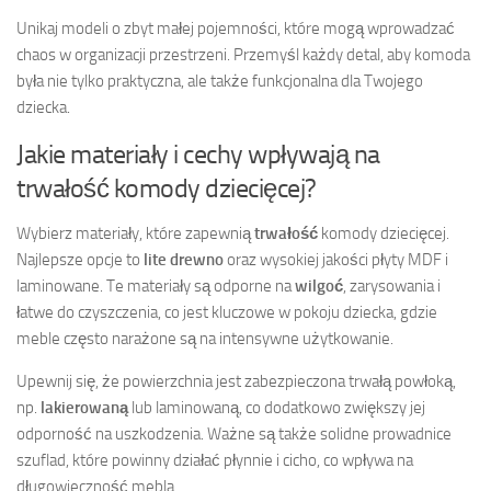
Unikaj modeli o zbyt małej pojemności, które mogą wprowadzać
chaos w organizacji przestrzeni. Przemyśl każdy detal, aby komoda
była nie tylko praktyczna, ale także funkcjonalna dla Twojego
dziecka.
Jakie materiały i cechy wpływają na
trwałość komody dziecięcej?
Wybierz materiały, które zapewnią
trwałość
komody dziecięcej.
Najlepsze opcje to
lite drewno
oraz wysokiej jakości płyty MDF i
laminowane. Te materiały są odporne na
wilgoć
, zarysowania i
łatwe do czyszczenia, co jest kluczowe w pokoju dziecka, gdzie
meble często narażone są na intensywne użytkowanie.
Upewnij się, że powierzchnia jest zabezpieczona trwałą powłoką,
np.
lakierowaną
lub laminowaną, co dodatkowo zwiększy jej
odporność na uszkodzenia. Ważne są także solidne prowadnice
szuflad, które powinny działać płynnie i cicho, co wpływa na
długowieczność mebla.