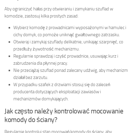
Aby ograniczyć hałas przy otwieraniu i zamykaniu szuflad w
komodzie, zastosuj kilka prostych zasad:
Wybierz komodę z prowadnicami wyposażonymi w hamulec i
cichy domyk, co pomoże uniknąć gwałtownego zatrzasku.
Otwieraj i zamykaj szuflady delikatnie, unikając szarpnięć, co
przedłuży żywotność mechanizmu.
Regularnie sprawdzaj i czyść prowadnice, usuwając kurz i
zabrudzenia dla płynnej pracy.
Nie przeciążaj szuflad ponad zalecany udźwig, aby mechanizm
działał bez zarzutu.
W przypadku szafek z drzwiami stosuj się do zaleceń
producenta dotyczących eksploatacji zawiasów i
mechanizmów domykających.
Jak często należy kontrolować mocowanie
komody do ściany?
Regularnie kontroluj stan mocowań komody do ściany, aby