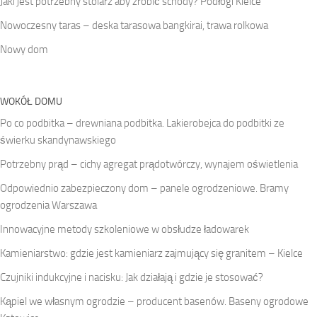
Jaki jest potrzebny stolarz aby zrobić schody? Podłogi Kielce
Nowoczesny taras – deska tarasowa bangkirai, trawa rolkowa
Nowy dom
WOKÓŁ DOMU
Po co podbitka – drewniana podbitka. Lakierobejca do podbitki ze
świerku skandynawskiego
Potrzebny prąd – cichy agregat prądotwórczy, wynajem oświetlenia
Odpowiednio zabezpieczony dom – panele ogrodzeniowe. Bramy
ogrodzenia Warszawa
Innowacyjne metody szkoleniowe w obsłudze ładowarek
Kamieniarstwo: gdzie jest kamieniarz zajmujący się granitem – Kielce
Czujniki indukcyjne i nacisku: Jak działają i gdzie je stosować?
Kąpiel we własnym ogrodzie – producent basenów. Baseny ogrodowe