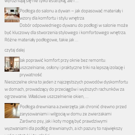
wyróżniają się nie tylko estetyką, ale i …
Podłoga do salonu a dywan – jak dopasować materiały i
wzory dla komfortu i stylu wnętrza
Dobór odpowiedniego dywanu do podłogi w salonie może
być kluczowy dla stworzenia stylowego i komfortowego wnętrza.
Różne materiały podłogowe, takie jak …
czytaj dalej
Jak poprawić komfort przy oknie bez remontu:
uszczelnianie, osłony i praktyczne triki na lepszą izolację i
prywatność
Nieszczelne okna to jeden z najczęstszych powodów dyskomfortu
w domach, prowadzący do przeciągów i wyższych rachunków za
ogrzewanie. Właściwe uszczelnienie okien, …
Podłoga drewniana a zwierzęta: jak chronić drewno przed
zarysowaniami i wilgocią w domu ze zwierzakami
Zarówno psy, jak i koty mogą być prawdziwymi
wyzwaniami dla podłóg drewnianych, a ich pazury to największy