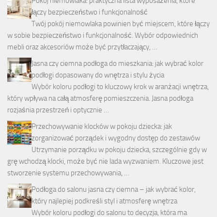
Pokój niemowlaka: praktyczna lista wyposażenia, które
łączy bezpieczeństwo i funkcjonalność
Twój pokój niemowlaka powinien być miejscem, które łączy
w sobie bezpieczeństwo i funkcjonalność. Wybór odpowiednich
mebli oraz akcesoriów może być przytłaczający, …
Jasna czy ciemna podłoga do mieszkania: jak wybrać kolor
podłogi dopasowany do wnętrza i stylu życia
Wybór koloru podłogi to kluczowy krok w aranżacji wnętrza,
który wpływa na całą atmosferę pomieszczenia. Jasna podłoga
rozjaśnia przestrzeń i optycznie …
Przechowywanie klocków w pokoju dziecka: jak
zorganizować porządek i wygodny dostęp do zestawów
Utrzymanie porządku w pokoju dziecka, szczególnie gdy w
grę wchodzą klocki, może być nie lada wyzwaniem. Kluczowe jest
stworzenie systemu przechowywania, …
Podłoga do salonu jasna czy ciemna – jak wybrać kolor,
który najlepiej podkreśli styl i atmosferę wnętrza
Wybór koloru podłogi do salonu to decyzja, która ma