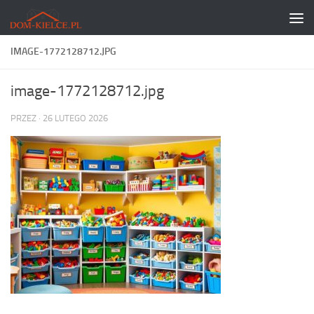
Skip to content
IMAGE-1772128712.JPG
image-1772128712.jpg
PRZEZ
·
26 LUTEGO 2026