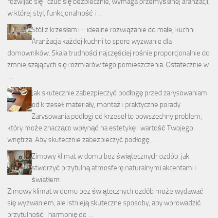
rozwijać się i czuć się bezpiecznie, wymaga przemyślanej aranżacji,
w której styl, funkcjonalność i …
Stół z krzesłami – idealne rozwiązanie do małej kuchni
Aranżacja każdej kuchni to spore wyzwanie dla
domowników. Skala trudności najczęściej rośnie proporcjonalnie do
zmniejszających się rozmiarów tego pomieszczenia. Ostatecznie w
…
Jak skutecznie zabezpieczyć podłogę przed zarysowaniami
od krzeseł: materiały, montaż i praktyczne porady
Zarysowania podłogi od krzeseł to powszechny problem,
który może znacząco wpłynąć na estetykę i wartość Twojego
wnętrza. Aby skutecznie zabezpieczyć podłogę, …
Zimowy klimat w domu bez świątecznych ozdób: jak
stworzyć przytulną atmosferę naturalnymi akcentami i
światłem
Zimowy klimat w domu bez świątecznych ozdób może wydawać
się wyzwaniem, ale istnieją skuteczne sposoby, aby wprowadzić
przytulność i harmonię do …