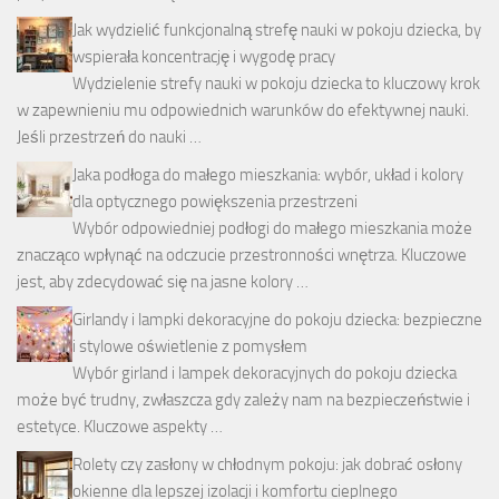
Jak wydzielić funkcjonalną strefę nauki w pokoju dziecka, by
wspierała koncentrację i wygodę pracy
Wydzielenie strefy nauki w pokoju dziecka to kluczowy krok
w zapewnieniu mu odpowiednich warunków do efektywnej nauki.
Jeśli przestrzeń do nauki …
Jaka podłoga do małego mieszkania: wybór, układ i kolory
dla optycznego powiększenia przestrzeni
Wybór odpowiedniej podłogi do małego mieszkania może
znacząco wpłynąć na odczucie przestronności wnętrza. Kluczowe
jest, aby zdecydować się na jasne kolory …
Girlandy i lampki dekoracyjne do pokoju dziecka: bezpieczne
i stylowe oświetlenie z pomysłem
Wybór girland i lampek dekoracyjnych do pokoju dziecka
może być trudny, zwłaszcza gdy zależy nam na bezpieczeństwie i
estetyce. Kluczowe aspekty …
Rolety czy zasłony w chłodnym pokoju: jak dobrać osłony
okienne dla lepszej izolacji i komfortu cieplnego