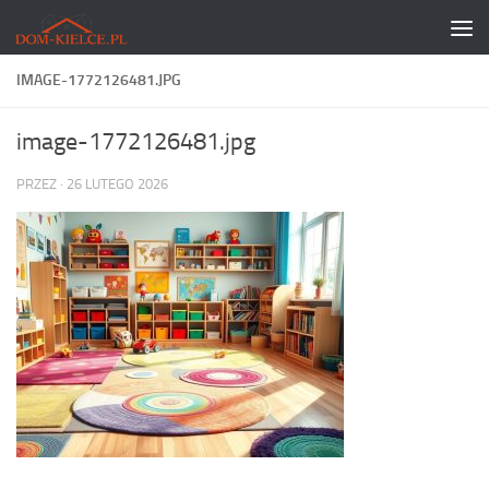
Skip to content
IMAGE-1772126481.JPG
image-1772126481.jpg
PRZEZ
·
26 LUTEGO 2026