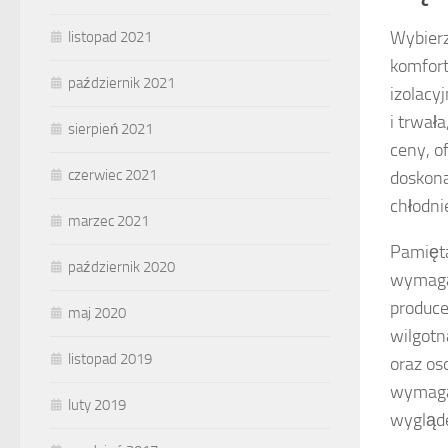
Wybierz
listopad 2021
komfort
październik 2021
izolacy
i trwał
sierpień 2021
ceny, o
czerwiec 2021
doskona
chłodni
marzec 2021
Pamięta
październik 2020
wymagać
produce
maj 2020
wilgotn
listopad 2019
oraz os
wymagał
luty 2019
wygląd