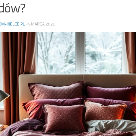
ędów?
OM-KIELCE.PL
·
4 MARCA 2026