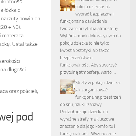
wukrotność
pokoju dziecka: jak
la łóżka o
wybrać bezpieczne i
 narzuty powinien
funkcjonalne oświetlenie
220 + 40).
tworzące przytulną atmosferę
ci materaca
Wybór lampek dekoracyjnych do
pokoju dziecka to nie tylko
dkę. Ustal także
kwestia estetyki, ale także
bezpieczeństwa i
zerokości
funkcjonalności. Aby stworzyć
na długości
przytulną atmosferę, warto …
Strefy w pokoju dziecka:
jak zorganizować
ca oraz pościeli,
funkcjonalną przestrzeń
do snu, nauki i zabawy
Podział pokoju dziecka na
wej pod
wyraźne strefy ma kluczowe
znaczenie dla jego komfortu i
funkcjonalności. Wyznaczenie