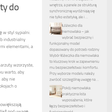
ty do
wnętrza, a panele ze strukturą
synchroniczną wyróżniają się
nie tylko estetyką, ale i …
Łóżeczko dla
niemowlaka – jak
 w styl sypialni.
wybrać bezpieczny i
b industrialny
funkcjonalny model
nymi elementami, a
dopasowany do potrzeb rodziny
Wybór łóżeczka dla niemowlaka
to kluczowy krok w zapewnieniu
 narzuty wzorzyste,
mu bezpieczeństwa i komfortu.
ku warto, aby
Przy wyborze modelu należy
 aby nie
zwrócić szczególną uwagę na …
okojach o
Pokój niemowlaka:
praktyczna lista
wyposażenia, które
powiększają
łączy bezpieczeństwo i
. Weź pod uwagę
funkcjonalność