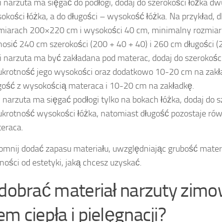
li narzuta ma sięgać do podłogi, dodaj do szerokości łóżka d
okości łóżka, a do długości – wysokość łóżka. Na przykład, d
iarach 200×220 cm i wysokości 40 cm, minimalny rozmiar
osić 240 cm szerokości (200 + 40 + 40) i 260 cm długości (
li narzuta ma być zakładana pod materac, dodaj do szerokoś
krotność jego wysokości oraz dodatkowo 10-20 cm na zakła
gość z wysokością materaca i 10-20 cm na zakładkę.
 narzuta ma sięgać podłogi tylko na bokach łóżka, dodaj do s
krotność wysokości łóżka, natomiast długość pozostaje rów
eraca.
omnij dodać zapasu materiału, uwzględniając grubość matera
ności od estetyki, jaką chcesz uzyskać.
 dobrać materiał narzuty zimo
em ciepła i pielęgnacji?