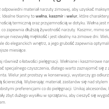
 odpowiedni materiał narzuty zimowej, aby uzyskać maksyma
. Idealne tkaniny to
wełna
,
kaszmir
i
welur
, które charakter
jnością termiczną oraz przyjemnością w dotyku. Wełna jest nie
a, co zapewnia dłuższą żywotność narzuty. Kaszmir, mimo s
feruje niezwykłą miękkość i jest idealny na zimowe dni. Welur
le do eleganckich wnętrz, a jego grubość zapewnia optymal
ejsze miesiące.
j również o łatwości pielęgnacji. Wełniane i kaszmirowe n
 specjalnego czyszczenia, dlatego warto zaznajomić się z 
nta. Welur jest prostszy w konserwacji, wystarczy go odku
ą ściereczką. Wybierając materiał, zastanów się nad stylem 
obistymi preferencjami co do pielęgnacji. Unikaj akcesoriów,
y zbyt dużego wysiłku w sprzątaniu, aby cieszyć się wygod
em.