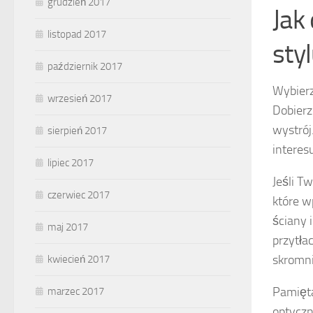
grudzień 2017
Jak
listopad 2017
styl
październik 2017
Wybier
wrzesień 2017
Dobierz
wystrój
sierpień 2017
interes
lipiec 2017
Jeśli T
czerwiec 2017
które w
ściany 
maj 2017
przytła
skromni
kwiecień 2017
Pamięta
marzec 2017
optyczn