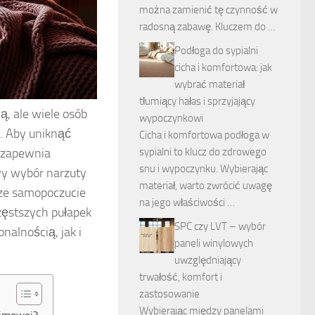
można zamienić tę czynność w
radosną zabawę. Kluczem do …
Podłoga do sypialni
cicha i komfortowa: jak
wybrać materiał
tłumiący hałas i sprzyjający
, ale wiele osób
wypoczynkowi
. Aby uniknąć
Cicha i komfortowa podłoga w
e zapewnia
sypialni to klucz do zdrowego
snu i wypoczynku. Wybierając
iwy wybór narzuty
materiał, warto zwrócić uwagę
sze samopoczucie
na jego właściwości …
częstszych pułapek
SPC czy LVT – wybór
nalnością, jak i
paneli winylowych
uwzględniający
trwałość, komfort i
zastosowanie
Wybierając między panelami