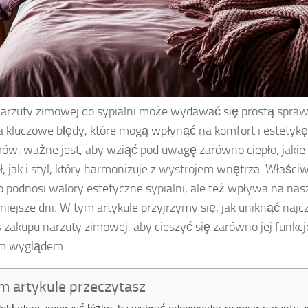
arzuty zimowej do sypialni może wydawać się prostą sprawą
a kluczowe błędy, które mogą wpłynąć na komfort i estetykę
ów, ważne jest, aby wziąć pod uwagę zarówno ciepło, jaki
ł, jak i styl, który harmonizuje z wystrojem wnętrza. Właśc
ko podnosi walory estetyczne sypialni, ale też wpływa na na
niejsze dni. W tym artykule przyjrzymy się, jak uniknąć naj
 zakupu narzuty zimowej, aby cieszyć się zarówno jej funkcjo
 wyglądem.
m artykule przeczytasz