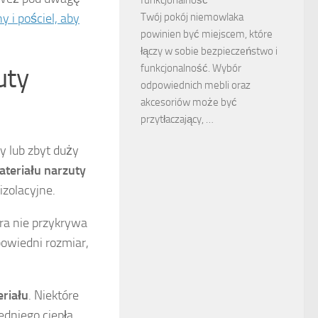
y i pościel, aby
Twój pokój niemowlaka
powinien być miejscem, które
łączy w sobie bezpieczeństwo i
uty
funkcjonalność. Wybór
odpowiednich mebli oraz
akcesoriów może być
przytłaczający, …
ły lub zbyt duży
ateriału narzuty
izolacyjne.
óra nie przykrywa
powiedni rozmiar,
riału
. Niektóre
dniego ciepła.