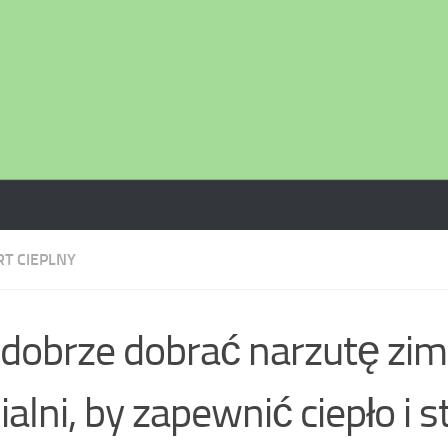
T CIEPLNY
 dobrze dobrać narzutę zi
ialni, by zapewnić ciepło i s