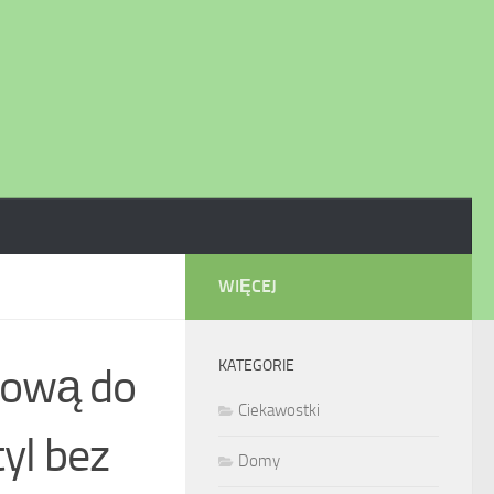
WIĘCEJ
KATEGORIE
mową do
Ciekawostki
tyl bez
Domy