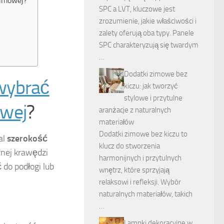
zimowej?
SPC a LVT, kluczowe jest
zrozumienie, jakie właściwości i
zalety oferują oba typy. Panele
SPC charakteryzują się twardym
…
Dodatki zimowe bez
wybrać
kiczu: jak tworzyć
stylowe i przytulne
owej
?
aranżacje z naturalnych
materiałów
Dodatki zimowe bez kiczu to
al
szerokość
klucz do stworzenia
rnej krawędzi
harmonijnych i przytulnych
do podłogi lub
wnętrz, które sprzyjają
relaksowi i refleksji. Wybór
naturalnych materiałów, takich
…
Lampki dekoracyjne w