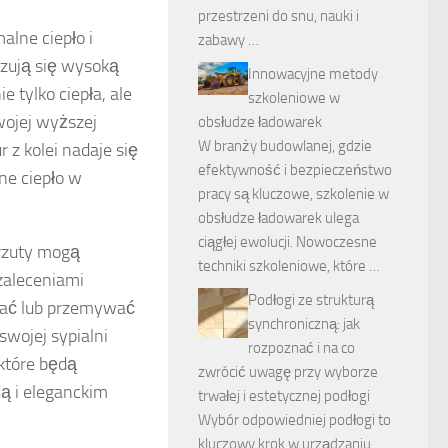
przestrzeni do snu, nauki i
lne ciepło i
zabawy …
yzują się wysoką
Innowacyjne metody
 tylko ciepła, ale
szkoleniowe w
wojej wyższej
obsłudze ładowarek
W branży budowlanej, gdzie
 z kolei nadaje się
efektywność i bezpieczeństwo
ne ciepło w
pracy są kluczowe, szkolenie w
obsłudze ładowarek ulega
ciągłej ewolucji. Nowoczesne
arzuty mogą
techniki szkoleniowe, które …
zaleceniami
Podłogi ze strukturą
rzać lub przemywać
synchroniczną: jak
swojej sypialni
rozpoznać i na co
 które będą
zwrócić uwagę przy wyborze
ą i eleganckim
trwałej i estetycznej podłogi
Wybór odpowiedniej podłogi to
kluczowy krok w urządzaniu