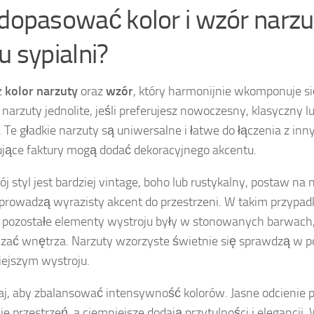
 dopasować kolor i wzór narzu
u sypialni?
z
kolor narzuty
oraz
wzór
, który harmonijnie wkomponuje się
 narzuty jednolite, jeśli preferujesz nowoczesny, klasyczny lu
. Te gładkie narzuty są uniwersalne i łatwe do łączenia z in
ujące faktury mogą dodać dekoracyjnego akcentu.
wój styl jest bardziej vintage, boho lub rustykalny, postaw na
prowadzą wyrazisty akcent do przestrzeni. W takim przypad
i pozostałe elementy wystroju były w stonowanych barwach,
czać wnętrza. Narzuty wzorzyste świetnie się sprawdzą w p
ejszym wystroju.
j, aby zbalansować intensywność kolorów. Jasne odcienie 
ie przestrzeń, a ciemniejsze dodają przytulności i elegancji