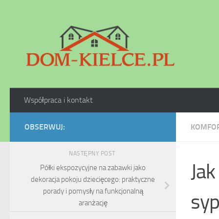
Skip to content
Współpraca i kontakt
OBSERWUJ:
KOMFOR
NASTĘPNY POST
Jak
Półki ekspozycyjne na zabawki jako
dekoracja pokoju dziecięcego: praktyczne
porady i pomysły na funkcjonalną
syp
aranżację