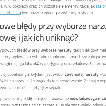
barw w pokojach oraz ich pozostałe elementy, takie jak
zasłon
 estetyczną
kompozycję zgodną z wybranym stylem.
owe błędy przy wyborze narz
owej i jak ich uniknąć?
 typowych
błędów przy wyborze narzuty
, takich jak zbyt ma
, który wpływa na estetykę i funkcjonalność. Przy zakupie
m
wagę na jego łatwość w pielęgnacji oraz właściwości termo
ciej popełnianym błędem jest wybór
zbyt małej narzuty
, kt
łóżka, co sprawia, że wygląda to nieestetycznie. Zadbaj o od
ewnić komfort i estetykę w sypialni.
 powszechnym błędem jest stosowanie
niewłaściwego mate
 mogą być trudne do czyszczenia lub nie zapewniają odpowie