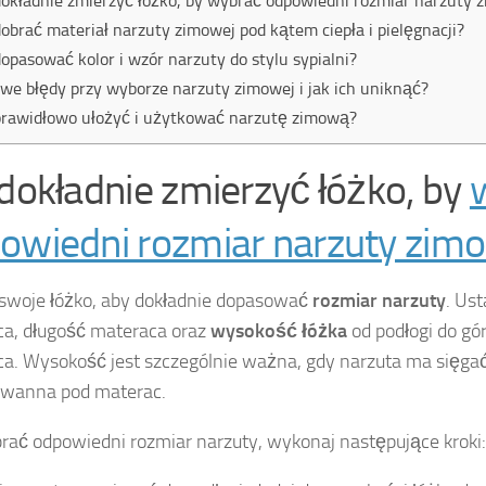
dokładnie zmierzyć łóżko, by wybrać odpowiedni rozmiar narzuty 
dobrać materiał narzuty zimowej pod kątem ciepła i pielęgnacji?
dopasować kolor i wzór narzuty do stylu sypialni?
we błędy przy wyborze narzuty zimowej i jak ich uniknąć?
prawidłowo ułożyć i użytkować narzutę zimową?
 dokładnie zmierzyć łóżko, by
owiedni rozmiar narzuty zim
swoje łóżko, aby dokładnie dopasować
rozmiar narzuty
. Ust
a, długość materaca oraz
wysokość łóżka
od podłogi do gó
a. Wysokość jest szczególnie ważna, gdy narzuta ma sięgać 
owanna pod materac.
rać odpowiedni rozmiar narzuty, wykonaj następujące kroki: