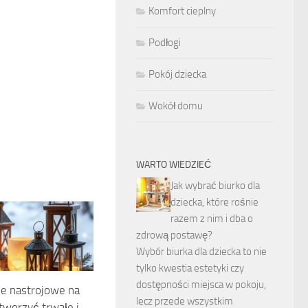
Komfort cieplny
Podłogi
Pokój dziecka
Wokół domu
WARTO WIEDZIEĆ
Jak wybrać biurko dla
dziecka, które rośnie
razem z nim i dba o
zdrową postawę?
Wybór biurka dla dziecka to nie
tylko kwestia estetyki czy
dostępności miejsca w pokoju,
ie nastrojowe na
lecz przede wszystkim
stworzyć trwałe i