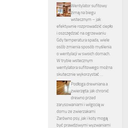
Wentylator sufitowy
zimą na biegu
wstecznym – jak
efektywnie rozprowadzić ciepło
i oszczędzać na ogrzewaniu
Gdy temperatura spada, wiele
osób zmienia sposób myślenia
o wentylacji w swoich domach.
W trybie wstecznym
wentylatora sufitowego można
skutecznie wykorzystać …
Podłoga drewniana a
zwierzęta: jak chronić
drewno przed
zarysowaniami i wilgocią w
domu ze zwierzakami
Zarówno psy, jak i koty mogą
być prawdziwymi wyzwaniami