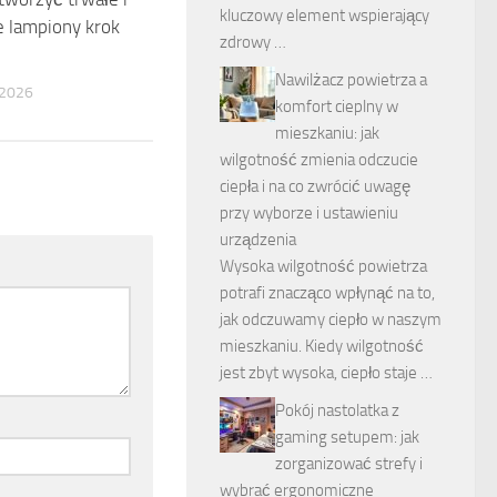
kluczowy element wspierający
 lampiony krok
zdrowy …
Nawilżacz powietrza a
2026
komfort cieplny w
mieszkaniu: jak
wilgotność zmienia odczucie
ciepła i na co zwrócić uwagę
przy wyborze i ustawieniu
urządzenia
Wysoka wilgotność powietrza
potrafi znacząco wpłynąć na to,
jak odczuwamy ciepło w naszym
mieszkaniu. Kiedy wilgotność
jest zbyt wysoka, ciepło staje …
Pokój nastolatka z
gaming setupem: jak
zorganizować strefy i
wybrać ergonomiczne