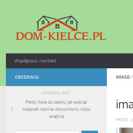
Skip to content
Współpraca i kontakt
OBSERWUJ:
IMAGE-
POPRZEDNI POST
im
Pledy i koce do salonu: jak wybrać
materiał i rozmiar dla komfortu i stylu
wnętrza
PRZEZ
·
2