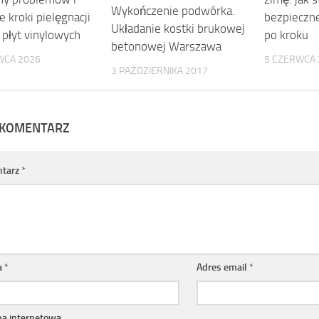
Wykończenie podwórka.
 kroki pielęgnacji
bezpieczne
Układanie kostki brukowej
 płyt vinylowych
po kroku
betonowej Warszawa
WCA 2026
5 CZERWCA 
3 PAŹDZIERNIKA 2017
 KOMENTARZ
tarz
*
a
*
Adres email
*
na internetowa