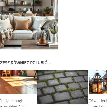
ŻESZ RÓWNIEŻ POLUBIĆ…
ślady i smugi:
Oświetlen
ny problemów i
zimę: jak 