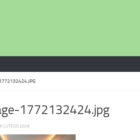
1772132424.JPG
age-1772132424.jpg
6 LUTEGO 2026