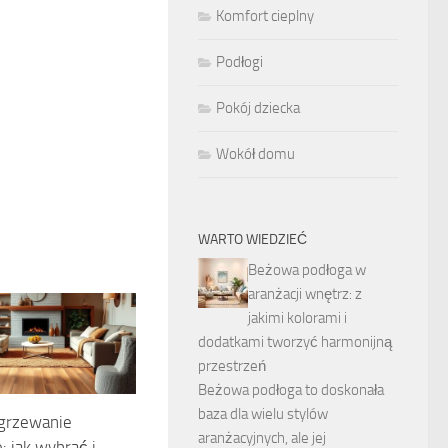
Komfort cieplny
Podłogi
Pokój dziecka
Wokół domu
WARTO WIEDZIEĆ
Beżowa podłoga w
aranżacji wnętrz: z
jakimi kolorami i
dodatkami tworzyć harmonijną
przestrzeń
Beżowa podłoga to doskonała
baza dla wielu stylów
ogrzewanie
aranżacyjnych, ale jej
 jak wybrać i