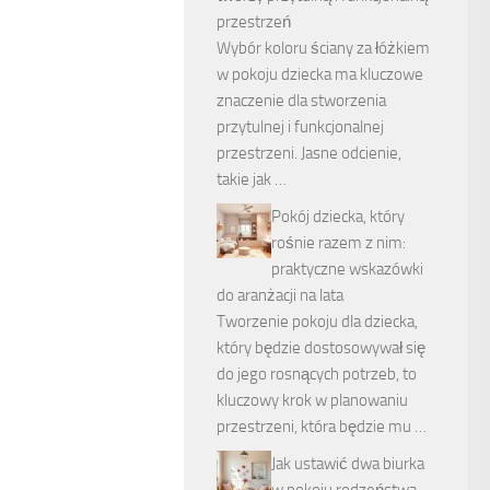
przestrzeń
Wybór koloru ściany za łóżkiem
w pokoju dziecka ma kluczowe
znaczenie dla stworzenia
przytulnej i funkcjonalnej
przestrzeni. Jasne odcienie,
takie jak …
Pokój dziecka, który
rośnie razem z nim:
praktyczne wskazówki
do aranżacji na lata
Tworzenie pokoju dla dziecka,
który będzie dostosowywał się
do jego rosnących potrzeb, to
kluczowy krok w planowaniu
przestrzeni, która będzie mu …
Jak ustawić dwa biurka
w pokoju rodzeństwa,