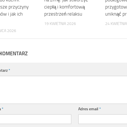
tsze przyczyny
ciepłą i komfortową
przygotow
ów i jak ich
przestrzeń relaksu
uniknąć p
19 KWIETNIA 2026
24 KWIETNIA
WCA 2026
 KOMENTARZ
tarz
*
a
*
Adres email
*