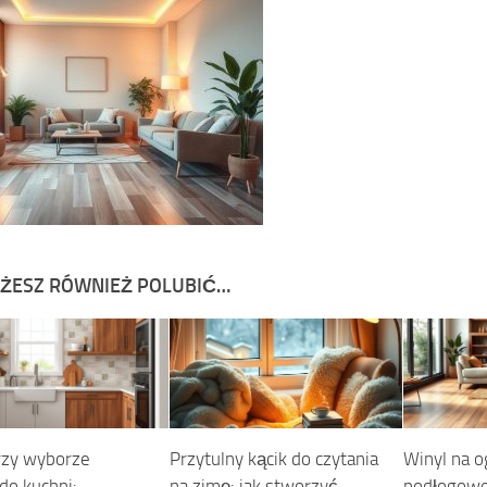
ŻESZ RÓWNIEŻ POLUBIĆ…
rzy wyborze
Przytulny kącik do czytania
Winyl na 
do kuchni:
na zimę: jak stworzyć
podłogowe: