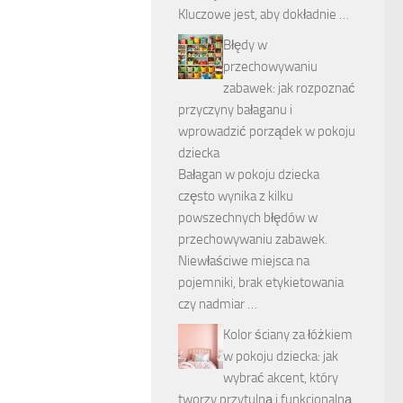
Kluczowe jest, aby dokładnie …
Błędy w
przechowywaniu
zabawek: jak rozpoznać
przyczyny bałaganu i
wprowadzić porządek w pokoju
dziecka
Bałagan w pokoju dziecka
często wynika z kilku
powszechnych błędów w
przechowywaniu zabawek.
Niewłaściwe miejsca na
pojemniki, brak etykietowania
czy nadmiar …
Kolor ściany za łóżkiem
w pokoju dziecka: jak
wybrać akcent, który
tworzy przytulną i funkcjonalną