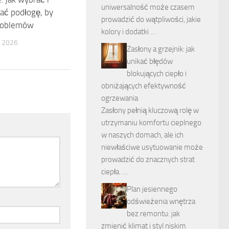
uniwersalność może czasem
ać podłogę, by
prowadzić do wątpliwości, jakie
roblemów
kolory i dodatki …
 2026
Zasłony a grzejnik: jak
unikać błędów
blokujących ciepło i
obniżających efektywność
ogrzewania
Zasłony pełnią kluczową rolę w
utrzymaniu komfortu cieplnego
w naszych domach, ale ich
niewłaściwe usytuowanie może
prowadzić do znacznych strat
ciepła. …
Plan jesiennego
odświeżenia wnętrza
bez remontu: jak
zmienić klimat i styl niskim