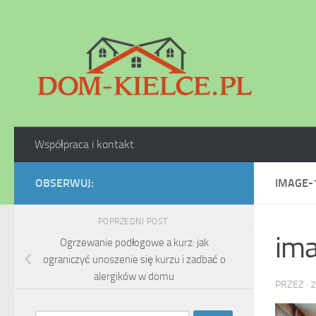
Skip to content
Współpraca i kontakt
OBSERWUJ:
IMAGE-
POPRZEDNI POST
im
Ogrzewanie podłogowe a kurz: jak
ograniczyć unoszenie się kurzu i zadbać o
alergików w domu
PRZEZ
·
2