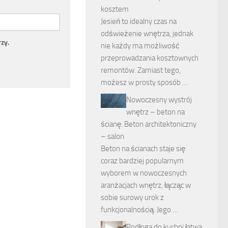
kosztem
Jesień to idealny czas na
odświeżenie wnętrza, jednak
zy.
nie każdy ma możliwość
przeprowadzania kosztownych
remontów. Zamiast tego,
możesz w prosty sposób …
Nowoczesny wystrój
wnętrz – beton na
ścianę. Beton architektoniczny
– salon
Beton na ścianach staje się
coraz bardziej popularnym
wyborem w nowoczesnych
aranżacjach wnętrz, łącząc w
sobie surowy urok z
funkcjonalnością. Jego …
Podłoga do kuchni łatwa