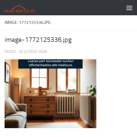
Skip to content
IMAGE-1772125336.JPG
image-1772125336.jpg
PRZEZ
·
26 LUTEGO 2026