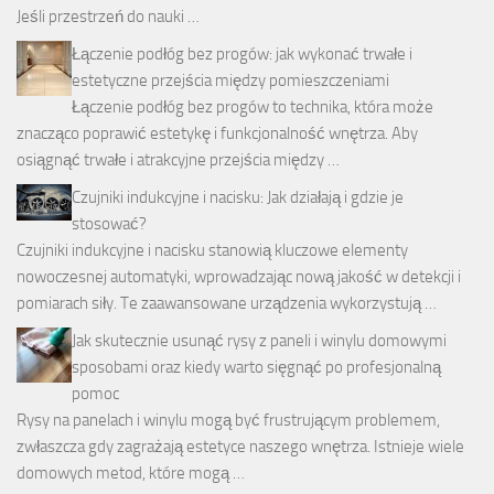
Jeśli przestrzeń do nauki …
Łączenie podłóg bez progów: jak wykonać trwałe i
estetyczne przejścia między pomieszczeniami
Łączenie podłóg bez progów to technika, która może
znacząco poprawić estetykę i funkcjonalność wnętrza. Aby
osiągnąć trwałe i atrakcyjne przejścia między …
Czujniki indukcyjne i nacisku: Jak działają i gdzie je
stosować?
Czujniki indukcyjne i nacisku stanowią kluczowe elementy
nowoczesnej automatyki, wprowadzając nową jakość w detekcji i
pomiarach siły. Te zaawansowane urządzenia wykorzystują …
Jak skutecznie usunąć rysy z paneli i winylu domowymi
sposobami oraz kiedy warto sięgnąć po profesjonalną
pomoc
Rysy na panelach i winylu mogą być frustrującym problemem,
zwłaszcza gdy zagrażają estetyce naszego wnętrza. Istnieje wiele
domowych metod, które mogą …