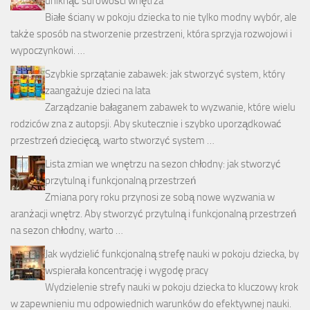
uniknąć surowości wnętrza
Białe ściany w pokoju dziecka to nie tylko modny wybór, ale
także sposób na stworzenie przestrzeni, która sprzyja rozwojowi i
wypoczynkowi. …
Szybkie sprzątanie zabawek: jak stworzyć system, który
zaangażuje dzieci na lata
Zarządzanie bałaganem zabawek to wyzwanie, które wielu
rodziców zna z autopsji. Aby skutecznie i szybko uporządkować
przestrzeń dziecięcą, warto stworzyć system …
Lista zmian we wnętrzu na sezon chłodny: jak stworzyć
przytulną i funkcjonalną przestrzeń
Zmiana pory roku przynosi ze sobą nowe wyzwania w
aranżacji wnętrz. Aby stworzyć przytulną i funkcjonalną przestrzeń
na sezon chłodny, warto …
Jak wydzielić funkcjonalną strefę nauki w pokoju dziecka, by
wspierała koncentrację i wygodę pracy
Wydzielenie strefy nauki w pokoju dziecka to kluczowy krok
w zapewnieniu mu odpowiednich warunków do efektywnej nauki.