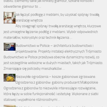
blasku. Elementy takie jak kinkiety glamour, szklane konsolki i
oświetlenie glamour to …
Jak łączyć podłogę z meblami, by uzyskać spójną i trwałą
aranżację wnętrza
Aby osiągnąć spójną i trwałą aranżację wnętrza, kluczowe
jest umiejętne łączenie podłóg z meblami. Wybór odpowiednich
materiałów, kolorystyki oraz technik łączenia …
Budownictwo w Polsce – architektura budownictwo i
projektowanie. Projekty instalacji elektrycznych Trójmiasto
Budownictwo w Polsce przeżywa obecnie dynamiczny rozwój, co
jest szczególnie widoczne w dużych miastach, takich jak Trójmiasto.
Zmieniające się potrzeby mieszkańców …
Niezwykłe ogrodzenia – kosze gabionowe zgrzewane.
Ogrodzenia z gabionów: gabiony producent Małopolskie
Ogrodzenia z gabionów to niezwykle interesujące rozwiązanie,
które łączy w sobie funkcjonalność i estetykę. Wykonane z siatki
stalowej i wypełnione różnorodnymi …