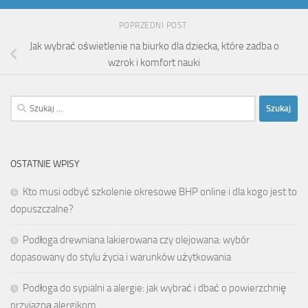
POPRZEDNI POST
Jak wybrać oświetlenie na biurko dla dziecka, które zadba o
wzrok i komfort nauki
Szukaj:
OSTATNIE WPISY
Kto musi odbyć szkolenie okresowe BHP online i dla kogo jest to
dopuszczalne?
Podłoga drewniana lakierowana czy olejowana: wybór
dopasowany do stylu życia i warunków użytkowania
Podłoga do sypialni a alergie: jak wybrać i dbać o powierzchnię
przyjazną alergikom