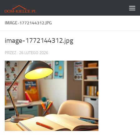
Skip to content
IMAGE-1772144312.JPG
image-1772144312.jpg
PRZEZ
·
26 LUTEGO 2026