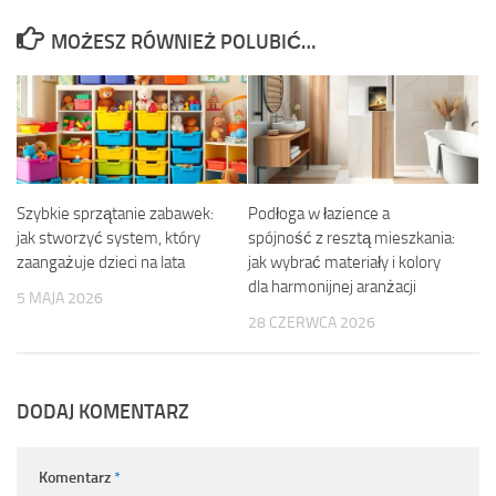
MOŻESZ RÓWNIEŻ POLUBIĆ…
Szybkie sprzątanie zabawek:
Podłoga w łazience a
jak stworzyć system, który
spójność z resztą mieszkania:
zaangażuje dzieci na lata
jak wybrać materiały i kolory
dla harmonijnej aranżacji
5 MAJA 2026
28 CZERWCA 2026
DODAJ KOMENTARZ
Komentarz
*