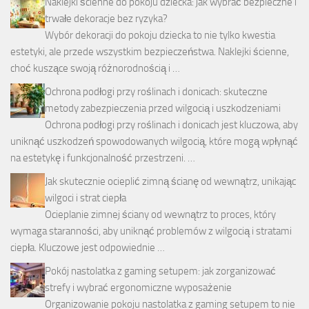
Naklejki ścienne do pokoju dziecka: jak wybrać bezpieczne i
trwałe dekoracje bez ryzyka?
Wybór dekoracji do pokoju dziecka to nie tylko kwestia
estetyki, ale przede wszystkim bezpieczeństwa. Naklejki ścienne,
choć kuszące swoją różnorodnością i …
Ochrona podłogi przy roślinach i donicach: skuteczne
metody zabezpieczenia przed wilgocią i uszkodzeniami
Ochrona podłogi przy roślinach i donicach jest kluczowa, aby
uniknąć uszkodzeń spowodowanych wilgocią, które mogą wpłynąć
na estetykę i funkcjonalność przestrzeni. …
Jak skutecznie ocieplić zimną ścianę od wewnątrz, unikając
wilgoci i strat ciepła
Ocieplanie zimnej ściany od wewnątrz to proces, który
wymaga staranności, aby uniknąć problemów z wilgocią i stratami
ciepła. Kluczowe jest odpowiednie …
Pokój nastolatka z gaming setupem: jak zorganizować
strefy i wybrać ergonomiczne wyposażenie
Organizowanie pokoju nastolatka z gaming setupem to nie