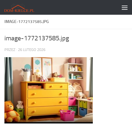
Skip to content
IMAGE-1772137585.JPG
image-1772137585.jpg
PRZEZ
·
26 LUTEGO 2026