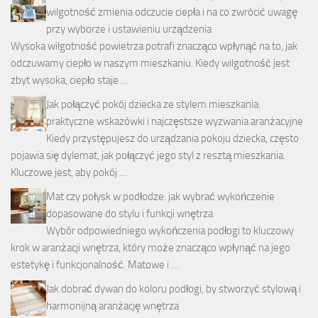
wilgotność zmienia odczucie ciepła i na co zwrócić uwagę
przy wyborze i ustawieniu urządzenia
Wysoka wilgotność powietrza potrafi znacząco wpłynąć na to, jak
odczuwamy ciepło w naszym mieszkaniu. Kiedy wilgotność jest
zbyt wysoka, ciepło staje …
Jak połączyć pokój dziecka ze stylem mieszkania:
praktyczne wskazówki i najczęstsze wyzwania aranżacyjne
Kiedy przystępujesz do urządzania pokoju dziecka, często
pojawia się dylemat, jak połączyć jego styl z resztą mieszkania.
Kluczowe jest, aby pokój …
Mat czy połysk w podłodze: jak wybrać wykończenie
dopasowane do stylu i funkcji wnętrza
Wybór odpowiedniego wykończenia podłogi to kluczowy
krok w aranżacji wnętrza, który może znacząco wpłynąć na jego
estetykę i funkcjonalność. Matowe i …
Jak dobrać dywan do koloru podłogi, by stworzyć stylową i
harmonijną aranżację wnętrza