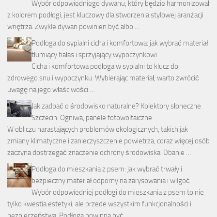
Wybór odpowiedniego dywanu, który będzie harmonizował
z kolorem podłogi, jest kluczowy dla stworzenia stylowej aranżacji
wnętrza. Zwykle dywan powinien być albo …
Podłoga do sypialni cicha i komfortowa: jak wybrać materiał
tłumiący hałas i sprzyjający wypoczynkowi
Cicha i komfortowa podłoga w sypialni to klucz do
zdrowego snu i wypoczynku. Wybierając materiał, warto zwrócić
uwagę na jego właściwości …
Jak zadbać o środowisko naturalne? Kolektory słoneczne
Szczecin. Ogniwa, panele fotowoltaiczne
W obliczu narastających problemów ekologicznych, takich jak
zmiany klimatyczne i zanieczyszczenie powietrza, coraz więcej osób
zaczyna dostrzegać znaczenie ochrony środowiska. Dbanie …
Podłoga do mieszkania z psem: jak wybrać trwały i
bezpieczny materiał odporny na zarysowania i wilgoć
Wybór odpowiedniej podłogi do mieszkania z psem to nie
tylko kwestia estetyki, ale przede wszystkim funkcjonalności i
bezpieczeństwa. Podłoga powinna być …