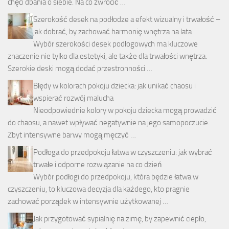
chęci dbania o siebie. Na co zwrócić …
Szerokość desek na podłodze a efekt wizualny i trwałość –
jak dobrać, by zachować harmonię wnętrza na lata
Wybór szerokości desek podłogowych ma kluczowe
znaczenie nie tylko dla estetyki, ale także dla trwałości wnętrza.
Szerokie deski mogą dodać przestronności …
Błędy w kolorach pokoju dziecka: jak unikać chaosu i
wspierać rozwój malucha
Nieodpowiednie kolory w pokoju dziecka mogą prowadzić
do chaosu, a nawet wpływać negatywnie na jego samopoczucie.
Zbyt intensywne barwy mogą męczyć …
Podłoga do przedpokoju łatwa w czyszczeniu: jak wybrać
trwałe i odporne rozwiązanie na co dzień
Wybór podłogi do przedpokoju, która będzie łatwa w
czyszczeniu, to kluczowa decyzja dla każdego, kto pragnie
zachować porządek w intensywnie użytkowanej …
Jak przygotować sypialnię na zimę, by zapewnić ciepło,