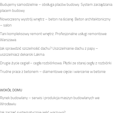
Budujemy samodzielnie – obsługa placów budowy. System zarządzania
placem budowy
Nowoczesny wystrój wnętrz – beton na ścianę. Beton architektoniczny
– salon
Tani kompleksowy remont wnętrz. Profesjonalne usługi remontowe
Warszawa
Jak sprawdzić szczelność dachu? Uszczelnianie dachu z papy –
uszczelniacz dekarski Lakma
Drugie życie cegieł – cegła rozbiórkowa. Płytki ze starej cegły z rozbiórki
Trudne prace z betonem – diamentowe cięcie i wiercenie w betonie
WOKÓŁ DOMU
Rynek budowlany – serwis i produkcja maszyn budowlanych we
Wrocławiu
Jak zacząć systematycznie jeść warzywa?