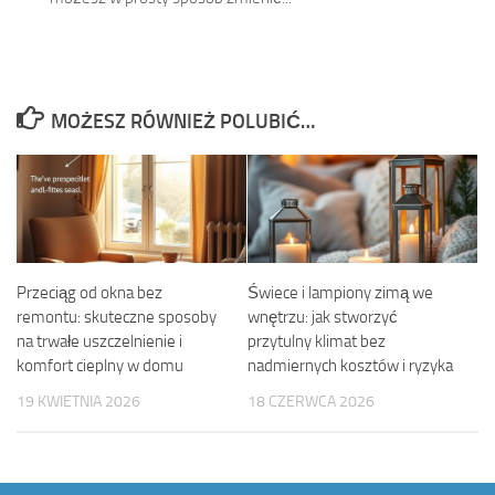
MOŻESZ RÓWNIEŻ POLUBIĆ…
Przeciąg od okna bez
Świece i lampiony zimą we
remontu: skuteczne sposoby
wnętrzu: jak stworzyć
na trwałe uszczelnienie i
przytulny klimat bez
komfort cieplny w domu
nadmiernych kosztów i ryzyka
19 KWIETNIA 2026
18 CZERWCA 2026