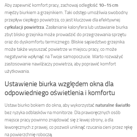
Aby zapewnić komfort pracy, zachowaj odległość
10–15 cm
między biurkiem a grzejnikiem. Taki odstęp umożliwia swobodny
przepływ ciepłego powietrza, co jest kluczowe dla efektywnej
cyrkulacji powietrza
. Zasłanianie kaloryfera lub ustawianie biurka
zbyt blisko grzejnika może prowadzić do przegrzewania sprzętu
oraz do dyskomfortu termicznego. Bliskie sąsiedztwo grzejnika
może także wysuszać powietrze w miejscu pracy, co może
negatywnie wpłynąć na Twoje samopoczucie. Warto rozważyć
zastosowanie nawilżaczy powietrza, aby poprawić komfort
użytkowania.
Ustawienie biurka względem okna dla
odpowiedniego oświetlenia i komfortu
Ustaw biurko bokiem do okna, aby wykorzystać
naturalne światło
bez ryzyka odblasków na monitorze. Dla praworęcznych osób
miejsce pracy powinno znajdować się z lewej strony, a dla
leworęcznych z prawej, co pozwoli uniknąć rzucania cieni przez rękę
na powierzchnię roboczą.