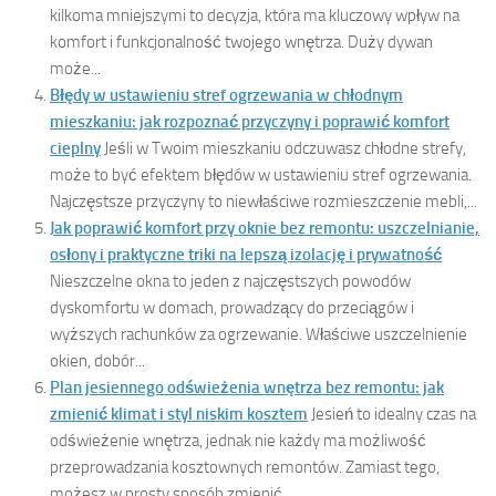
kilkoma mniejszymi to decyzja, która ma kluczowy wpływ na
komfort i funkcjonalność twojego wnętrza. Duży dywan
może...
Błędy w ustawieniu stref ogrzewania w chłodnym
mieszkaniu: jak rozpoznać przyczyny i poprawić komfort
cieplny
Jeśli w Twoim mieszkaniu odczuwasz chłodne strefy,
może to być efektem błędów w ustawieniu stref ogrzewania.
Najczęstsze przyczyny to niewłaściwe rozmieszczenie mebli,...
Jak poprawić komfort przy oknie bez remontu: uszczelnianie,
osłony i praktyczne triki na lepszą izolację i prywatność
Nieszczelne okna to jeden z najczęstszych powodów
dyskomfortu w domach, prowadzący do przeciągów i
wyższych rachunków za ogrzewanie. Właściwe uszczelnienie
okien, dobór...
Plan jesiennego odświeżenia wnętrza bez remontu: jak
zmienić klimat i styl niskim kosztem
Jesień to idealny czas na
odświeżenie wnętrza, jednak nie każdy ma możliwość
przeprowadzania kosztownych remontów. Zamiast tego,
możesz w prosty sposób zmienić...