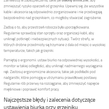
Zainwestuj w zabezpieczenia, takie jak
osłony termiczne
, aby
zmniejszyć ryzyko oparzeń od grzejnika. Upewnij się, że wszystkie
kable i akcesoria są odpowiednio zorganizowane i nie przebiegają
bezpośrednio nad grzejnikiem, co mogłoby stwarzać zagrożenie.
Zadbaj o to, aby przestrzeń robocza była uporządkowana.
Regularnie sprawdzaj stan sprzętu oraz organizacji kabli, aby
uniknąć potknięć i niebezpiecznych sytuacji. Twórz strefy, w
których drobne przedmioty są trzymane z dala od miejsc o wysokiej
temperaturze, takich jak grzejniki.
Pamiętaj o ergonomii: ustaw biurko na odpowiedniej wysokości, a
monitor w takiej odległości, aby uniknąć nadmiernego wyciągania
rąk. Zastosuj ergonomiczne akcesoria, takie jak podkładki pod
nadgarstki, które pomogą w utrzymaniu prawidłowej postawy.
Regularnie rób przerwy na rozciąganie, aby zmniejszyć napięcie
mięśniowe i poprawić komfort pracy.
Najczęstsze błędy i zalecenia dotyczące
ustawienia biurka przy grzejniku