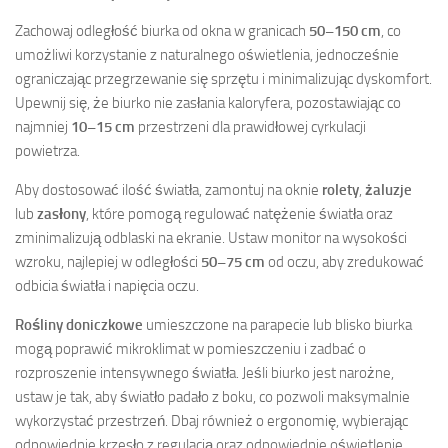
Zachowaj odległość biurka od okna w granicach
50–150 cm
, co
umożliwi korzystanie z naturalnego oświetlenia, jednocześnie
ograniczając przegrzewanie się sprzętu i minimalizując dyskomfort.
Upewnij się, że biurko nie zasłania kaloryfera, pozostawiając co
najmniej
10–15 cm
przestrzeni dla prawidłowej cyrkulacji
powietrza.
Aby dostosować ilość światła, zamontuj na oknie
rolety
,
żaluzje
lub
zasłony
, które pomogą regulować natężenie światła oraz
zminimalizują odblaski na ekranie. Ustaw monitor na wysokości
wzroku, najlepiej w odległości
50–75 cm
od oczu, aby zredukować
odbicia światła i napięcia oczu.
Rośliny doniczkowe
umieszczone na parapecie lub blisko biurka
mogą poprawić mikroklimat w pomieszczeniu i zadbać o
rozproszenie intensywnego światła. Jeśli biurko jest narożne,
ustaw je tak, aby światło padało z boku, co pozwoli maksymalnie
wykorzystać przestrzeń. Dbaj również o ergonomię, wybierając
odpowiednie krzesło z regulacją oraz odpowiednie oświetlenie