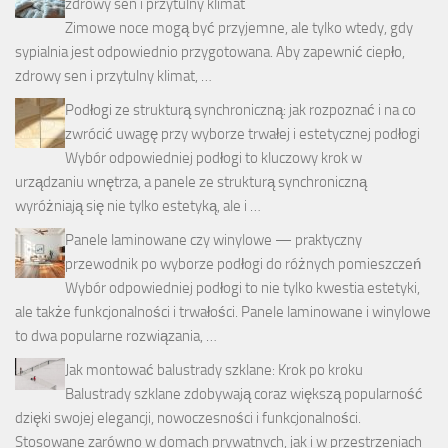
zdrowy sen i przytulny klimat
Zimowe noce mogą być przyjemne, ale tylko wtedy, gdy
sypialnia jest odpowiednio przygotowana. Aby zapewnić ciepło,
zdrowy sen i przytulny klimat, …
Podłogi ze strukturą synchroniczną: jak rozpoznać i na co
zwrócić uwagę przy wyborze trwałej i estetycznej podłogi
Wybór odpowiedniej podłogi to kluczowy krok w
urządzaniu wnętrza, a panele ze strukturą synchroniczną
wyróżniają się nie tylko estetyką, ale i …
Panele laminowane czy winylowe — praktyczny
przewodnik po wyborze podłogi do różnych pomieszczeń
Wybór odpowiedniej podłogi to nie tylko kwestia estetyki,
ale także funkcjonalności i trwałości. Panele laminowane i winylowe
to dwa popularne rozwiązania, …
Jak montować balustrady szklane: Krok po kroku
Balustrady szklane zdobywają coraz większą popularność
dzięki swojej elegancji, nowoczesności i funkcjonalności.
Stosowane zarówno w domach prywatnych, jak i w przestrzeniach