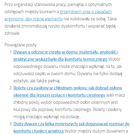
Przy organizacji stanowiska pracy, pamiętaj o optymalnych
odstępach między biurkiem a
grzejnikiem oraz o zasadach
ergonomii, aby różne elementy
nie kolidowały ze sobą. Takie
działania zminimalizują ryzyko dyskomfortu i wspierać będą
zdrowie.
Powiązane posty:
Dywan a odczucie ciepła w domu: materiały, grubość i
praktyczne wskazówki dla komfortu termicznego
Wybór
odpowiedniego dywanu może znacząco wpłynąć na to, jak
odczuwasz ciepło w swoim domu. Dywany nie tylko dodają
estetyki, ale także pełnią...
Rolety czy zasłony w chłodnym pokoju: jak dobrać osłony
okienne dla lepszej izolacji i komfortu cieplnego
Jeśli masz
chłodny pokój, wybór odpowiednich osłon okiennych jest
kluczowy dla poprawy komfortu cieplnego. Rolety i zasłony
mogą znacząco wpłynąć na izolację...
Duży dywan czy kilka mniejszych: jak dopasować rozmiar do
komfortu i funkcji wnętrza
Wybór między dużym dywanem a