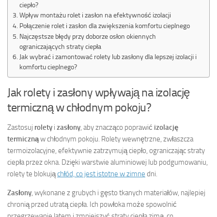
ciepło?
Wpływ montażu rolet i zasłon na efektywność izolacji
Połączenie rolet i zasłon dla zwiększenia komfortu cieplnego
Najczęstsze błędy przy doborze osłon okiennych
ograniczających straty ciepła
Jak wybrać i zamontować rolety lub zasłony dla lepszej izolacji i
komfortu cieplnego?
Jak rolety i zasłony wpływają na izolację
termiczną w chłodnym pokoju?
Zastosuj
rolety
i
zasłony
, aby znacząco poprawić
izolację
termiczną
w chłodnym pokoju. Rolety wewnętrzne, zwłaszcza
termoizolacyjne, efektywnie zatrzymują ciepło, ograniczając straty
ciepła przez okna. Dzięki warstwie aluminiowej lub podgumowaniu,
rolety te blokują
chłód, co jest istotne w zimne
dni.
Zasłony
, wykonane z grubych i gęsto tkanych materiałów, najlepiej
chronią przed utratą ciepła. Ich powłoka może spowolnić
przegrzewanie latem i zmniejszyć straty ciepła zimą, co