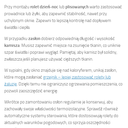
Przy montażu
rolet dzień-noc
lub
plisowanych
warto zastosować
prowadnice lub żyłki, aby zapewnić stabilność, nawet przy
uchylonym oknie. Zapewni to lepszą kontrolę nad dopływem
światła i ciepła.
W przypadku
zasłon
dobierz odpowiednią długość i wysokość
karnisza
. Musisz zapewnić miejsce na zsunięcie tkanin, co uniknie
szpar światła i poprawi wygląd. Pamiętaj, aby karnisz był solidny,
zwłaszcza jeśli planujesz używać cięższych tkanin.
W sypialni, gdy okno znajduje się nad kaloryferem, unikaj zasłon,
które mogą zasłaniać
grzejnik – lepiej zastosować rolety lub
żaluzje
. Dzięki temu nie ograniczysz ogrzewania pomieszczenia, co
pozwoli zaoszczędzić energię.
Wkrótce po zamontowaniu osłon regularnie je konserwuj, aby
zachowały swoje właściwości termoizolacyjne. Sprawdź również
automatyczne systemy sterowania, które dostosowują rolety do
aktualnych warunków pogodowych, co sprzyja oszczędności