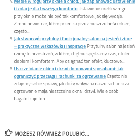
Meble w rogu przy oknie a chłód: jak zaplanować ustawienie
i izolację dla trwałego komfortu
Ustawienie mebli w rogu
przy oknie może nie być tak komfortowe, jak się wydaje.
Zimne powietrze, które przenika przez nieszczelności okien,
często...
Jak stworzyć przytulny i funkcjonalny salon na jesień i zimę
– praktyczne wskazówki i inspiracje
Przytulny salon na jesień
i zimę to przestrzeń, w której chętnie spędzamy czas, otuleni
ciepłem i komfortem. Aby osiągnąć ten efekt, kluczowe...
Uszczelnianie okien i drzwi domowymi sposobami: jak
ograniczyć przeciągi i rachunki za ogrzewanie
Często nie
zdajemy sobie sprawy, jak duży wpływ na nasze rachunki za
ogrzewanie mają nieszczelne okna i drzwi. Wiele osób
bagatelizuje ten...
MOŻESZ RÓWNIEŻ POLUBIĆ…