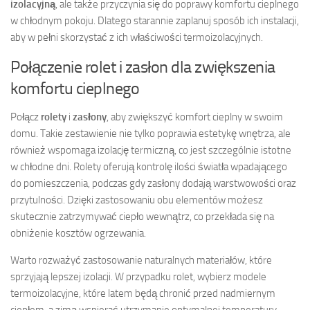
izolacyjną
, ale także przyczynia się do poprawy komfortu cieplnego
w chłodnym pokoju. Dlatego starannie zaplanuj sposób ich instalacji,
aby w pełni skorzystać z ich właściwości termoizolacyjnych.
Połączenie rolet i zasłon dla zwiększenia
komfortu cieplnego
Połącz
rolety
i
zasłony
, aby zwiększyć komfort cieplny w swoim
domu. Takie zestawienie nie tylko poprawia estetykę wnętrza, ale
również wspomaga izolację termiczną, co jest szczególnie istotne
w chłodne dni. Rolety oferują kontrolę ilości światła wpadającego
do pomieszczenia, podczas gdy zasłony dodają warstwowości oraz
przytulności. Dzięki zastosowaniu obu elementów możesz
skutecznie zatrzymywać ciepło wewnątrz, co przekłada się na
obniżenie kosztów ogrzewania.
Warto rozważyć zastosowanie naturalnych materiałów, które
sprzyjają lepszej izolacji. W przypadku rolet, wybierz modele
termoizolacyjne, które latem będą chronić przed nadmiernym
ciepłem, a zimą wspierać utrzymanie optymalnej temperatury.