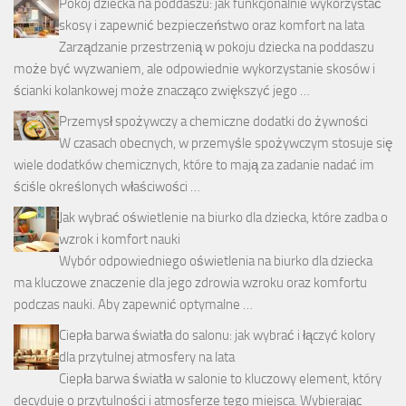
Pokój dziecka na poddaszu: jak funkcjonalnie wykorzystać
skosy i zapewnić bezpieczeństwo oraz komfort na lata
Zarządzanie przestrzenią w pokoju dziecka na poddaszu
może być wyzwaniem, ale odpowiednie wykorzystanie skosów i
ścianki kolankowej może znacząco zwiększyć jego …
Przemysł spożywczy a chemiczne dodatki do żywności
W czasach obecnych, w przemyśle spożywczym stosuje się
wiele dodatków chemicznych, które to mają za zadanie nadać im
ściśle określonych właściwości …
Jak wybrać oświetlenie na biurko dla dziecka, które zadba o
wzrok i komfort nauki
Wybór odpowiedniego oświetlenia na biurko dla dziecka
ma kluczowe znaczenie dla jego zdrowia wzroku oraz komfortu
podczas nauki. Aby zapewnić optymalne …
Ciepła barwa światła do salonu: jak wybrać i łączyć kolory
dla przytulnej atmosfery na lata
Ciepła barwa światła w salonie to kluczowy element, który
decyduje o przytulności i atmosferze tego miejsca. Wybierając