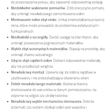
do przeznaczenia pokoju, aby zapewnić odpowiednią izolację.
Niedokładne wykonanie pomiarów
. Zrób precyzyjne pomiary,
aby uniknąć niewłaściwego zamontowania osłon.
Montowanie osłon zbyt nisko
. Unikaj zniekształcania proporcji
okna, które może prowadzić do problemów estetycznych i
funkcjonalnych.
Niedbałość o szczegóły
. Zwróć uwagę na stan tkanin, aby
uniknąć powieszenia pogniecionych materiałów.
Wybór zbyt wzorzystych materiałów
. Stawiaj na prostotę, aby
uniknąć chaosu wizualnego.
Użycie zbyt ciężkich osłon
. Dobierz odpowiednie materiały,
aby nie przytłoczyć wnętrza.
Niewłaściwy montaż
. Upewnij się, że osłony są łatwe w
użytkowaniu i nie przeszkadzają w otwieraniu okien.
Dobór niewłaściwego materiału
. Wybieraj tkaniny
dostosowane do warunków w danym pomieszczeniu, np.
odporne na wilgoć czy utratę kolorów.
Niewłaściwy wybór mechanizmu sterowania
. Dobrze
przemyśl, czy system obsługi osłon jest wygodny i