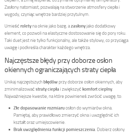
Zasłony natomiast, pozwalają na stworzenie atmosfery ciepła i
wygody, czyniąc wnętrze bardziej przytulnym.
Umieść
rolety
na oknie jako bazę, a
zasłony
jako dodatkowy
element, co pozwoli na elastyczne dostosowanie się do pory roku.
Taki duet jest nie tylko funkcjonalny, ale także stylowy, co przyciąga
uwagę i podkreśla charakter każdego wnętrza.
Najczęstsze błędy przy doborze osłon
okiennych ograniczających straty ciepła
Unikaj najczęstszych
błędów
przy doborze osłon okiennych, aby
zminimalizować
straty ciepła
i zwiększyć
komfort cieplny
.
Najważniejsze kwestie, na które powinieneś zwrócić uwagę, to:
Złe dopasowanie rozmiaru
osłon do wymiarów okna.
Pamiętaj, aby prawidłowo zmierzyć okna i uwzględnić ich
kształt oraz umiejscowienie.
Brak uwzględnienia funkcji pomieszczenia
. Dobierz osłony