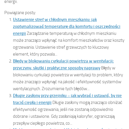
energii.
Powiązane posty:
Ustawienie stref w chłodnym mieszkaniu: jak
zoptymalizować temperaturę dla komfortu i oszczędności
energii
Zarządzanie temperaturą w chłodnym mieszkaniu
może znacząco wpłynąć na komfort mieszkańców oraz koszty
ogrzewania. Ustawienie stref grzewczych to kluczowy
element, który pozwala...
Błędy w blokowaniu cyrkulacji powietrza w wentylacji:
przyczyny, skutki i praktyczne sposoby naprawy
Błędy w
blokowaniu cyrkulacji powietrza w wentylacji to problem, który
może znacząco wpłynąć na jakość i efektywność systemów
wentylacyjnych. Zrozumienie tych błędów...
Długie zasłony przy grzejniku – jak wybrać i ustawić, by nie
tracić ciepła i energii
Długie zasłony mogą znacząco obniżać
efektywność ogrzewania, jeśli nie zostaną odpowiednio
dobrane i ustawione. Gdy zasłaniają kaloryfer, ograniczają
przepływ ciepłego powietrza, co...