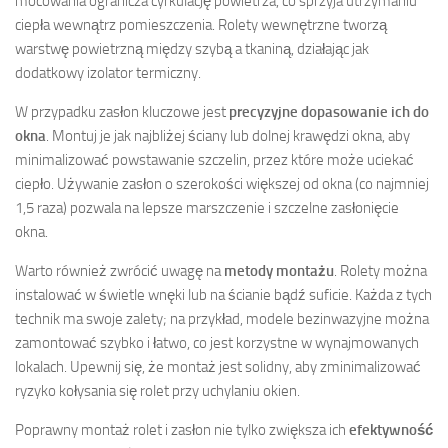
mocowania ogranicza cyrkulację powietrza, co sprzyja utrzymaniu
ciepła wewnątrz pomieszczenia. Rolety wewnętrzne tworzą
warstwę powietrzną między szybą a tkaniną, działając jak
dodatkowy izolator termiczny.
W przypadku zasłon kluczowe jest
precyzyjne dopasowanie ich do
okna
. Montuj je jak najbliżej ściany lub dolnej krawędzi okna, aby
minimalizować powstawanie szczelin, przez które może uciekać
ciepło. Używanie zasłon o szerokości większej od okna (co najmniej
1,5 raza) pozwala na lepsze marszczenie i szczelne zasłonięcie
okna.
Warto również zwrócić uwagę na
metody montażu
. Rolety można
instalować w świetle wnęki lub na ścianie bądź suficie. Każda z tych
technik ma swoje zalety; na przykład, modele bezinwazyjne można
zamontować szybko i łatwo, co jest korzystne w wynajmowanych
lokalach. Upewnij się, że montaż jest solidny, aby zminimalizować
ryzyko kołysania się rolet przy uchylaniu okien.
Poprawny montaż rolet i zasłon nie tylko zwiększa ich
efektywność