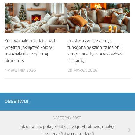
Zimowa paleta dodatków do
Jak stworzyć przytulny i
wnętrza: jak łączyć kolory i
funkcjonalny salon na jesień i
materiały dla przytulnej
zimę – praktyczne wskazówki
atmosfery
i inspiracje
4 KWIETNIA 2026
29 MARCA 2026
OBSERWUJ:
NASTĘPNY POST
Jak urządzić pokój 5-latka, by łączył zabawę, naukę i
bezpieczeństwo na co dzień