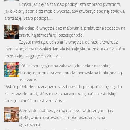
Decydując się na szarość podłogi, stoisz przed pytaniem,
jakie kolory ścian oraz meble wybrać, aby stworzyć spójną, stylową
aranżację. Szara podłoga …
Jak ocieplić wnętrze bez malowania: praktyczne sposoby na
przytulną atmosferę i oszczędność
Często myśląc o ociepleniu wnętrza, od razu przychodzi
nam na myśl malowanie ścian, ale istnieją skuteczne metody, które
pozwalają osiągnąć przytulny …
Półki ekspozycyjne na zabawki jako dekoracja pokoju
dziecięcego: praktyczne porady i pomysły na funkcjonalną
aranżację
Wybór półek ekspozycyjnych na zabawki do pokoju dziecięcego to
kluczowy element, który może znacząco wpłynąć na estetykę i
funkcjonalność przestrzeni. Aby …
Wentylator sufitowy zimą na biegu wstecznym – jak
efektywnie rozprowadzić ciepło i oszczędzać na
ogrzewaniu