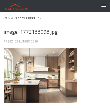
Skip to content
IMAGE-1772133098.JPG
image-1772133098.jpg
PRZEZ
·
26 LUTEGO 2026