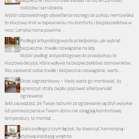
bezpieczne i komfortowe światło na nocne czynności
rodziców i sen dziecka
Wybór odpowiedniego oświetlenia nocnego do pokoju niemowlaka
to kluczowy krok w zapewnieniu mu komfortu i bezpieczeństwa w
nocy. Lampka nocna powinna …
Podłoga antypoślizgowa do przedpokoju: jak wybrać
bezpieczne i trwałe rozwiązanie na lata
Wybór podłogi antypoślizgowej do przedpokoju to
kluczowa decyzja, która wpływa na bezpieczeństwo domowników.
Aby zapewnić sobie trwałe i bezpieczne rozwiązanie, warto …
Ekran zagrzejnikowy – kiedy warto go montować, by
ograniczyć straty ciepła i poprawić efektywność
ogrzewania
Jeśli zauważasz, że Twoje rachunki za ogrzewanie są zbyt wysokie
lub pomieszczenia w Twoim domu nie osiągają komfortowej
temperatury, to montaż …
Szara podłoga z czym łączyć, by stworzyć harmonijną i
stylową aranżację wnętrza