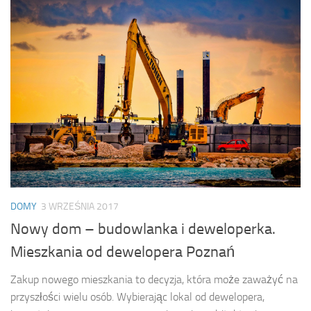
DOMY
3 WRZEŚNIA 2017
Nowy dom – budowlanka i deweloperka.
Mieszkania od dewelopera Poznań
Zakup nowego mieszkania to decyzja, która może zaważyć na
przyszłości wielu osób. Wybierając lokal od dewelopera,