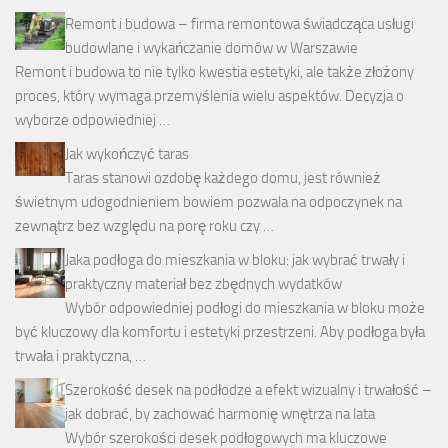
Remont i budowa – firma remontowa świadcząca usługi
budowlane i wykańczanie domów w Warszawie
Remont i budowa to nie tylko kwestia estetyki, ale także złożony
proces, który wymaga przemyślenia wielu aspektów. Decyzja o
wyborze odpowiedniej …
Jak wykończyć taras
Taras stanowi ozdobę każdego domu, jest również
świetnym udogodnieniem bowiem pozwala na odpoczynek na
zewnątrz bez względu na porę roku czy …
Jaka podłoga do mieszkania w bloku: jak wybrać trwały i
praktyczny materiał bez zbędnych wydatków
Wybór odpowiedniej podłogi do mieszkania w bloku może
być kluczowy dla komfortu i estetyki przestrzeni. Aby podłoga była
trwała i praktyczna, …
Szerokość desek na podłodze a efekt wizualny i trwałość –
jak dobrać, by zachować harmonię wnętrza na lata
Wybór szerokości desek podłogowych ma kluczowe