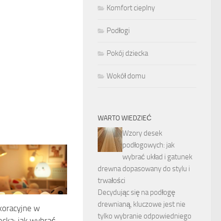
Komfort cieplny
Podłogi
Pokój dziecka
Wokół domu
WARTO WIEDZIEĆ
Wzory desek
podłogowych: jak
wybrać układ i gatunek
drewna dopasowany do stylu i
trwałości
Decydując się na podłogę
drewnianą, kluczowe jest nie
koracyjne w
tylko wybranie odpowiedniego
ecka: jak wybrać