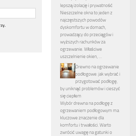
lepszą izolację i prywatność
Nieszczelne okna to jeden z
najczęstszych powodów
zy.
dyskomfortu w domach,
prowadzący do przeciągów i
wyższych rachunków za
ogrzewanie. Właściwe
uszczelnienie okien, …
Drewno na ogrzewanie
podłogowe: jak wybrać i
przygotować podłogę,
by uniknąć problemów i cieszyć
się ciepłem
Wybór drewna na podłogę z
ogrzewaniem podłogowym ma
kluczowe znaczenie dla
komfortu i trwałości. Warto
zwrócić uwagę na gatunki o