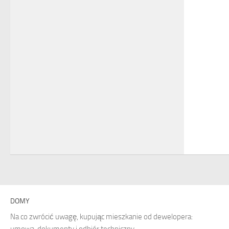
DOMY
Na co zwrócić uwagę, kupując mieszkanie od dewelopera:
umowa, dokumenty i odbiór techniczny