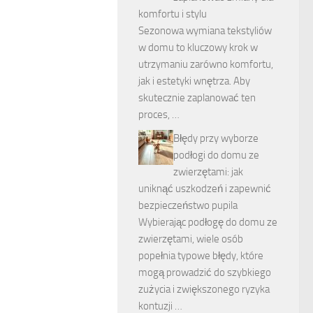
komfortu i stylu
Sezonowa wymiana tekstyliów
w domu to kluczowy krok w
utrzymaniu zarówno komfortu,
jak i estetyki wnętrza. Aby
skutecznie zaplanować ten
proces, …
Błędy przy wyborze
podłogi do domu ze
zwierzętami: jak
uniknąć uszkodzeń i zapewnić
bezpieczeństwo pupila
Wybierając podłogę do domu ze
zwierzętami, wiele osób
popełnia typowe błędy, które
mogą prowadzić do szybkiego
zużycia i zwiększonego ryzyka
kontuzji …