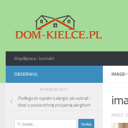
Skip to content
Współpraca i kontakt
OBSERWUJ:
IMAGE-
POPRZEDNI POST
im
Podłoga do sypialni a alergie: jak wybrać i
dbać o powierzchnię przyjazną alergikom
PRZEZ
·
2
Szukaj: