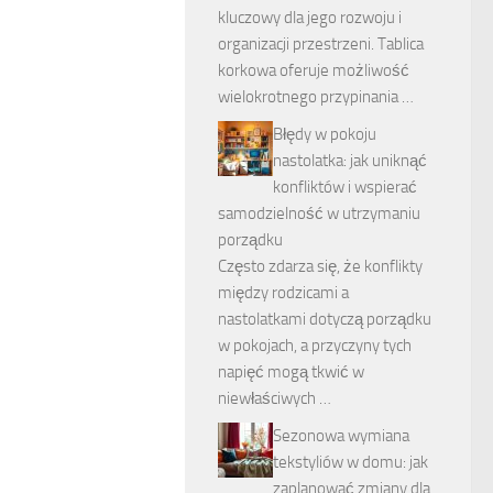
kluczowy dla jego rozwoju i
organizacji przestrzeni. Tablica
korkowa oferuje możliwość
wielokrotnego przypinania …
Błędy w pokoju
nastolatka: jak uniknąć
konfliktów i wspierać
samodzielność w utrzymaniu
porządku
Często zdarza się, że konflikty
między rodzicami a
nastolatkami dotyczą porządku
w pokojach, a przyczyny tych
napięć mogą tkwić w
niewłaściwych …
Sezonowa wymiana
tekstyliów w domu: jak
zaplanować zmiany dla