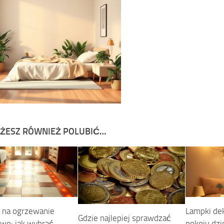
ŻESZ RÓWNIEŻ POLUBIĆ…
 na ogrzewanie
Lampki de
Gdzie najlepiej sprawdzać
we: jak wybrać
pokoju dzi