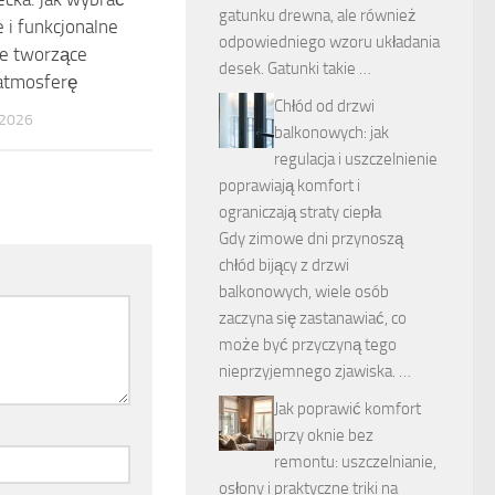
gatunku drewna, ale również
 i funkcjonalne
odpowiedniego wzoru układania
ie tworzące
desek. Gatunki takie …
 atmosferę
Chłód od drzwi
2026
balkonowych: jak
regulacja i uszczelnienie
poprawiają komfort i
ograniczają straty ciepła
Gdy zimowe dni przynoszą
chłód bijący z drzwi
balkonowych, wiele osób
zaczyna się zastanawiać, co
może być przyczyną tego
nieprzyjemnego zjawiska. …
Jak poprawić komfort
przy oknie bez
remontu: uszczelnianie,
osłony i praktyczne triki na