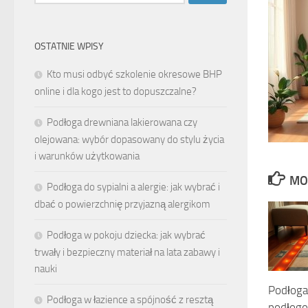
OSTATNIE WPISY
Kto musi odbyć szkolenie okresowe BHP
online i dla kogo jest to dopuszczalne?
Podłoga drewniana lakierowana czy
olejowana: wybór dopasowany do stylu życia
i warunków użytkowania
MO
Podłoga do sypialni a alergie: jak wybrać i
dbać o powierzchnię przyjazną alergikom
Podłoga w pokoju dziecka: jak wybrać
trwały i bezpieczny materiał na lata zabawy i
nauki
Podłoga
Podłoga w łazience a spójność z resztą
podłogo