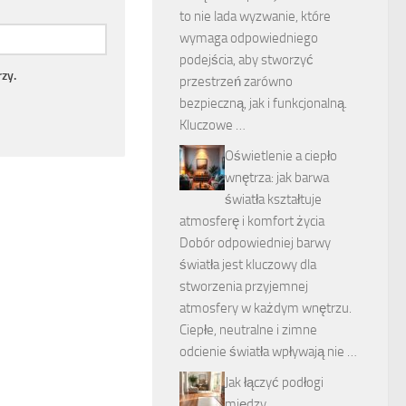
to nie lada wyzwanie, które
wymaga odpowiedniego
podejścia, aby stworzyć
zy.
przestrzeń zarówno
bezpieczną, jak i funkcjonalną.
Kluczowe …
Oświetlenie a ciepło
wnętrza: jak barwa
światła kształtuje
atmosferę i komfort życia
Dobór odpowiedniej barwy
światła jest kluczowy dla
stworzenia przyjemnej
atmosfery w każdym wnętrzu.
Ciepłe, neutralne i zimne
odcienie światła wpływają nie …
Jak łączyć podłogi
między