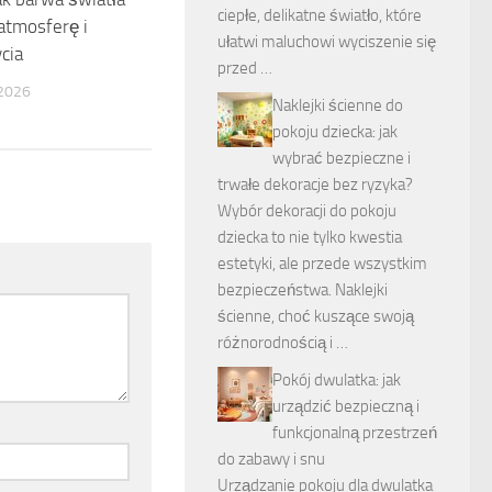
ciepłe, delikatne światło, które
 atmosferę i
ułatwi maluchowi wyciszenie się
cia
przed …
2026
Naklejki ścienne do
pokoju dziecka: jak
wybrać bezpieczne i
trwałe dekoracje bez ryzyka?
Wybór dekoracji do pokoju
dziecka to nie tylko kwestia
estetyki, ale przede wszystkim
bezpieczeństwa. Naklejki
ścienne, choć kuszące swoją
różnorodnością i …
Pokój dwulatka: jak
urządzić bezpieczną i
funkcjonalną przestrzeń
do zabawy i snu
Urządzanie pokoju dla dwulatka