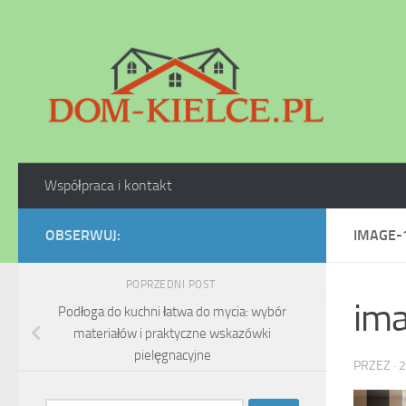
Skip to content
Współpraca i kontakt
OBSERWUJ:
IMAGE-
POPRZEDNI POST
im
Podłoga do kuchni łatwa do mycia: wybór
materiałów i praktyczne wskazówki
pielęgnacyjne
PRZEZ
·
2