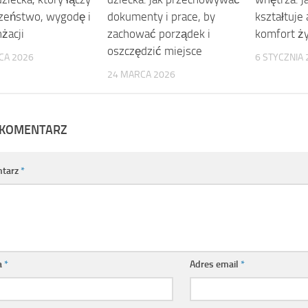
zeństwo, wygodę i
dokumenty i prace, by
kształtuje
nżacji
zachować porządek i
komfort ży
oszczędzić miejsce
CA 2026
6 STYCZNIA 
24 MARCA 2026
 KOMENTARZ
tarz
*
a
*
Adres email
*