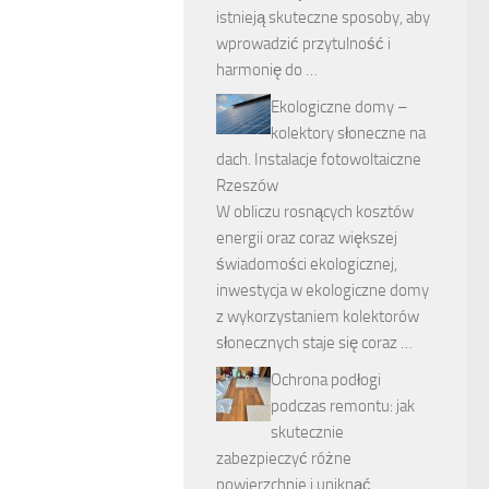
istnieją skuteczne sposoby, aby
wprowadzić przytulność i
harmonię do …
Ekologiczne domy –
kolektory słoneczne na
dach. Instalacje fotowoltaiczne
Rzeszów
W obliczu rosnących kosztów
energii oraz coraz większej
świadomości ekologicznej,
inwestycja w ekologiczne domy
z wykorzystaniem kolektorów
słonecznych staje się coraz …
Ochrona podłogi
podczas remontu: jak
skutecznie
zabezpieczyć różne
powierzchnie i uniknąć