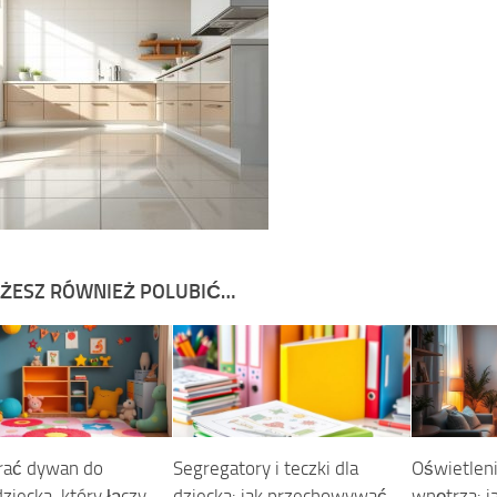
ŻESZ RÓWNIEŻ POLUBIĆ…
rać dywan do
Segregatory i teczki dla
Oświetleni
ziecka, który łączy
dziecka: jak przechowywać
wnętrza: j