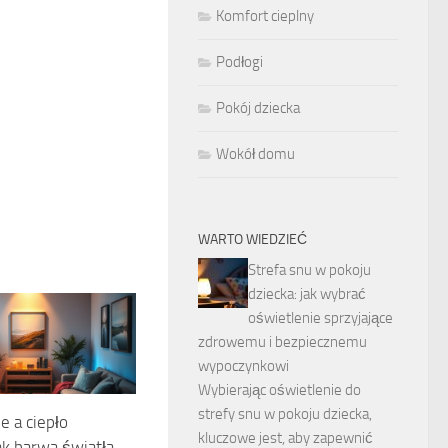
Komfort cieplny
Podłogi
Pokój dziecka
Wokół domu
WARTO WIEDZIEĆ
Strefa snu w pokoju
dziecka: jak wybrać
oświetlenie sprzyjające
zdrowemu i bezpiecznemu
wypoczynkowi
Wybierając oświetlenie do
strefy snu w pokoju dziecka,
e a ciepło
kluczowe jest, aby zapewnić
ak barwa światła