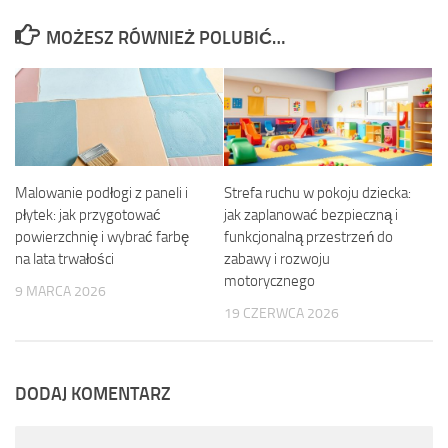
MOŻESZ RÓWNIEŻ POLUBIĆ…
Malowanie podłogi z paneli i
Strefa ruchu w pokoju dziecka:
płytek: jak przygotować
jak zaplanować bezpieczną i
powierzchnię i wybrać farbę
funkcjonalną przestrzeń do
na lata trwałości
zabawy i rozwoju
motorycznego
9 MARCA 2026
19 CZERWCA 2026
DODAJ KOMENTARZ