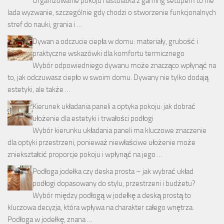
Organizowanie pokoju nastolatka z gaming setupem to nie
lada wyzwanie, szczególnie gdy chodzi o stworzenie funkcjonalnych
stref do nauki, grania i …
Dywan a odczucie ciepła w domu: materiały, grubość i
praktyczne wskazówki dla komfortu termicznego
Wybór odpowiedniego dywanu może znacząco wpłynąć na
to, jak odczuwasz ciepło w swoim domu. Dywany nie tylko dodają
estetyki, ale także …
Kierunek układania paneli a optyka pokoju: jak dobrać
ułożenie dla estetyki i trwałości podłogi
Wybór kierunku układania paneli ma kluczowe znaczenie
dla optyki przestrzeni, ponieważ niewłaściwe ułożenie może
zniekształcić proporcje pokoju i wpłynąć na jego …
Podłoga jodełka czy deska prosta – jak wybrać układ
podłogi dopasowany do stylu, przestrzeni i budżetu?
Wybór między podłogą w jodełkę a deską prostą to
kluczowa decyzja, która wpływa na charakter całego wnętrza.
Podłoga w jodełkę, znana …