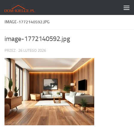
Skip to content
IMAGE-1772140592.JPG
image-1772140592.jpg
PRZEZ
·
26 LUTEGO 2026