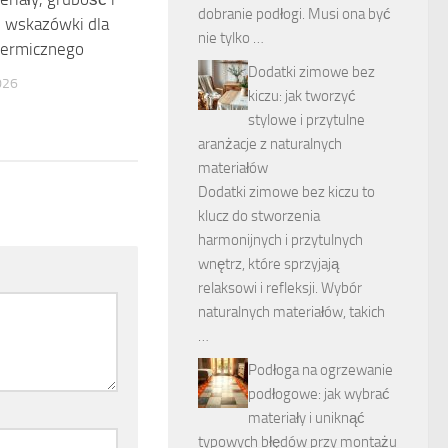
dobranie podłogi. Musi ona być
e wskazówki dla
nie tylko …
termicznego
Dodatki zimowe bez
026
kiczu: jak tworzyć
stylowe i przytulne
aranżacje z naturalnych
materiałów
Dodatki zimowe bez kiczu to
klucz do stworzenia
harmonijnych i przytulnych
wnętrz, które sprzyjają
relaksowi i refleksji. Wybór
naturalnych materiałów, takich
…
Podłoga na ogrzewanie
podłogowe: jak wybrać
materiały i uniknąć
typowych błędów przy montażu