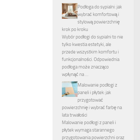
Podłoga do sypialni: jak
wybrać komfortową i
stylową powierzchnię
krok po kroku
Wybór podłogi do sypialni to nie
tylko kwestia estetyki, ale
przede wszystkim komfortu i
funkcjonalności. Odpowiednia
podłoga może znacząco
wpłynąć na …
Malowanie podłogi z
paneli i płytek: jak
przygotować
powierzchnię i wybrać farbę na
lata trwałości
Malowanie podłogi z paneli i
płytek wymaga starannego
przygotowania powierzchni oraz