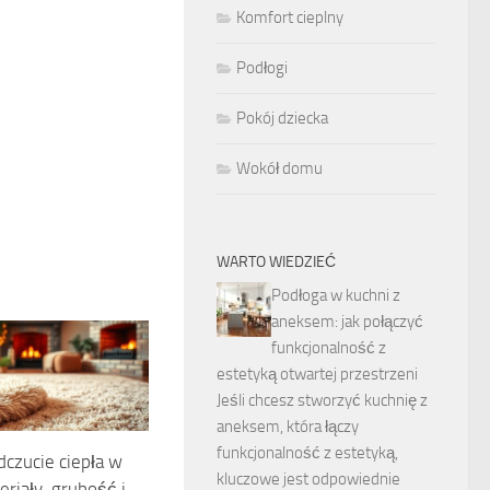
Komfort cieplny
Podłogi
Pokój dziecka
Wokół domu
WARTO WIEDZIEĆ
Podłoga w kuchni z
aneksem: jak połączyć
funkcjonalność z
estetyką otwartej przestrzeni
Jeśli chcesz stworzyć kuchnię z
aneksem, która łączy
funkcjonalność z estetyką,
czucie ciepła w
kluczowe jest odpowiednie
riały, grubość i