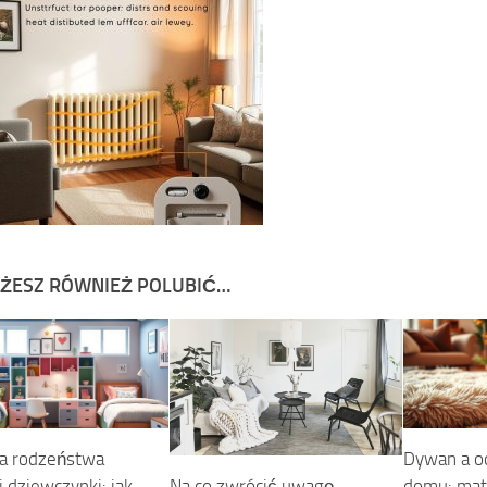
ŻESZ RÓWNIEŻ POLUBIĆ…
la rodzeństwa
Dywan a od
i dziewczynki: jak
domu: mate
Na co zwrócić uwagę,