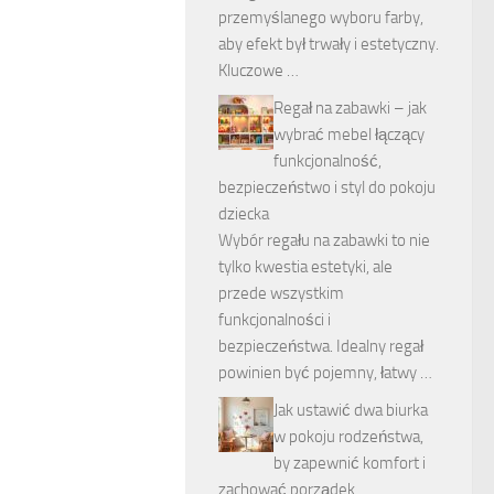
przemyślanego wyboru farby,
aby efekt był trwały i estetyczny.
Kluczowe …
Regał na zabawki – jak
wybrać mebel łączący
funkcjonalność,
bezpieczeństwo i styl do pokoju
dziecka
Wybór regału na zabawki to nie
tylko kwestia estetyki, ale
przede wszystkim
funkcjonalności i
bezpieczeństwa. Idealny regał
powinien być pojemny, łatwy …
Jak ustawić dwa biurka
w pokoju rodzeństwa,
by zapewnić komfort i
zachować porządek