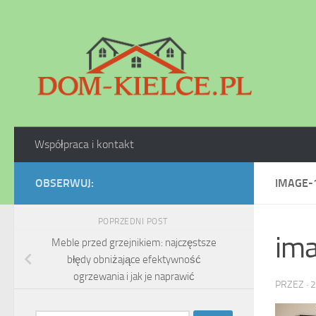
Skip to content
Współpraca i kontakt
OBSERWUJ:
IMAGE-
POPRZEDNI POST
im
Meble przed grzejnikiem: najczęstsze
błędy obniżające efektywność
ogrzewania i jak je naprawić
PRZEZ
·
2