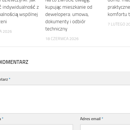
ć indywidualność z
praktyczn
kupując mieszkanie od
nalnością wspólnej
komfortu 
dewelopera: umowa,
zeni
dokumenty i odbiór
7 LUTEGO 2
techniczny
A 2026
18 CZERWCA 2026
 KOMENTARZ
tarz
*
a
*
Adres email
*