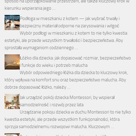
sposób na uporządkowanie przestrzeni, ale także kluczowy krok w
kierunku wspierania jego …
Podłoga w mieszkaniu z kotem — jak wybrać trwały i
bezpieczny materiał odporne na zarysowania i wilgoć
Wybór podłogi w mieszkaniu z kotem to nie tylko kwestia
estetyki, ale przede wszystkim trwałości i bezpieczeństwa. Aby
sprostała wymaganiom codziennego …
Łóżko dla dziecka: jak dopasować rozmiar, bezpieczeństwo
i funkcje do wieku i potrzeb malucha
Wybór odpowiedniego łóżka dla dziecka to kluczowy krok,
który wpływa na komfort snu oraz bezpieczeństwo malucha. Aby
dobrze dopasować łóżko, należy …
Jak urządzić pokój dziecka Montessori, by wspierał
samodzielność i rozwój przez lata
Urządzanie pokoju dziecka w duchu Montessori to nie tylko
kwestia estetyki, ale przede wszystkim funkcjonalności, która
sprzyja samodzielnemu rozwojowi malucha. Kluczowym …