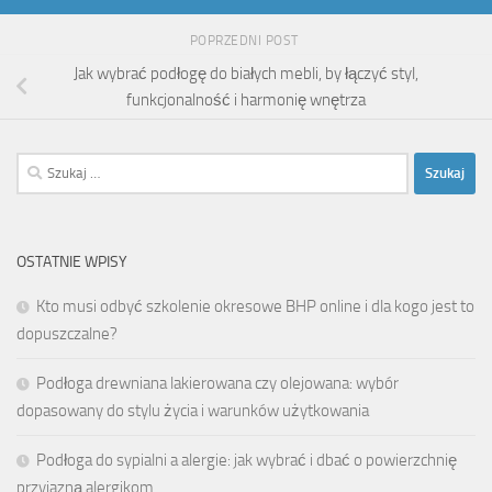
POPRZEDNI POST
Jak wybrać podłogę do białych mebli, by łączyć styl,
funkcjonalność i harmonię wnętrza
Szukaj:
OSTATNIE WPISY
Kto musi odbyć szkolenie okresowe BHP online i dla kogo jest to
dopuszczalne?
Podłoga drewniana lakierowana czy olejowana: wybór
dopasowany do stylu życia i warunków użytkowania
Podłoga do sypialni a alergie: jak wybrać i dbać o powierzchnię
przyjazną alergikom