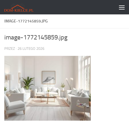
Skip to content
IMAGE-1772145859.JPG
image-1772145859.jpg
PRZEZ
·
26 LUTEGO 2026