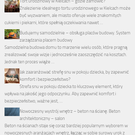
Tort urodzinowy w Kielcach – gdzie zamówić?
Znalezienie idealnego tortu urodzinowego w Kielcach może
być wyzwaniem, ale miasto oferuje wiele znakomitych
cukierni i piekarni, które spełnią oczekiwania nawet …
Budujemy samodzielnie – obsługa placów budowy. System
zarządzania placem budowy
Samodzielna budowa domu to marzenie wielu osób, które pragną
zrealizować swoje wizje i jednocześnie zaoszczędzić na kosztach.
Jednak ten proces wiąże …
Jak zaaranżować strefę snu w pokoju dziecka, by zapewnić
komfort i bezpieczeństwo?
Strefa snu w pokoju dziecka to kluczowy element, który
wpływa na jakość jego odpoczynku. Aby zapewnić komfort i
bezpieczeństwo, ważne jest, …
Nowoczesny wystrój wnętrz – beton na ścianę. Beton
architektoniczny – salon
Beton na ścianach staje się coraz bardziej popularnym wyborem w
nowoczesnych aranżacjach wnętrz, łącząc w sobie surowy urok z