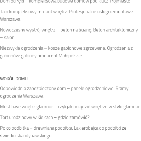
Dom od ręki – kompleksowa budowa domów pod klucz Trójmiasto
Tani kompleksowy remont wnętrz. Profesjonalne usługi remontowe
Warszawa
Nowoczesny wystrój wnętrz – beton na ścianę. Beton architektoniczny
– salon
Niezwykłe ogrodzenia – kosze gabionowe zgrzewane. Ogrodzenia z
gabionów: gabiony producent Małopolskie
WOKÓŁ DOMU
Odpowiednio zabezpieczony dom – panele ogrodzeniowe. Bramy
ogrodzenia Warszawa
Must have wnętrz glamour – czyli jak urządzić wnętrze w stylu glamour
Tort urodzinowy w Kielcach – gdzie zamówić?
Po co podbitka – drewniana podbitka. Lakierobejca do podbitki ze
świerku skandynawskiego