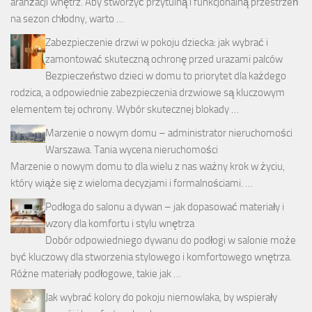
aranżacji wnętrz. Aby stworzyć przytulną i funkcjonalną przestrzeń
na sezon chłodny, warto …
Zabezpieczenie drzwi w pokoju dziecka: jak wybrać i
zamontować skuteczną ochronę przed urazami palców
Bezpieczeństwo dzieci w domu to priorytet dla każdego
rodzica, a odpowiednie zabezpieczenia drzwiowe są kluczowym
elementem tej ochrony. Wybór skutecznej blokady …
Marzenie o nowym domu – administrator nieruchomości
Warszawa. Tania wycena nieruchomości
Marzenie o nowym domu to dla wielu z nas ważny krok w życiu,
który wiąże się z wieloma decyzjami i formalnościami. …
Podłoga do salonu a dywan – jak dopasować materiały i
wzory dla komfortu i stylu wnętrza
Dobór odpowiedniego dywanu do podłogi w salonie może
być kluczowy dla stworzenia stylowego i komfortowego wnętrza.
Różne materiały podłogowe, takie jak …
Jak wybrać kolory do pokoju niemowlaka, by wspierały