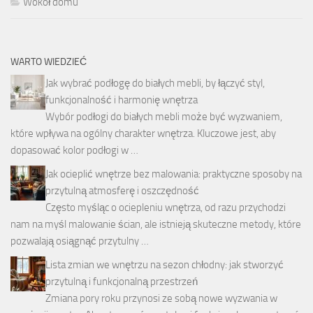
Wokół domu
WARTO WIEDZIEĆ
Jak wybrać podłogę do białych mebli, by łączyć styl,
funkcjonalność i harmonię wnętrza
Wybór podłogi do białych mebli może być wyzwaniem,
które wpływa na ogólny charakter wnętrza. Kluczowe jest, aby
dopasować kolor podłogi w …
Jak ocieplić wnętrze bez malowania: praktyczne sposoby na
przytulną atmosferę i oszczędność
Często myśląc o ociepleniu wnętrza, od razu przychodzi
nam na myśl malowanie ścian, ale istnieją skuteczne metody, które
pozwalają osiągnąć przytulny …
Lista zmian we wnętrzu na sezon chłodny: jak stworzyć
przytulną i funkcjonalną przestrzeń
Zmiana pory roku przynosi ze sobą nowe wyzwania w