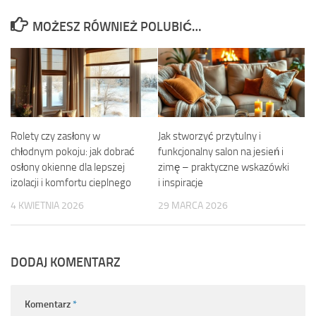
MOŻESZ RÓWNIEŻ POLUBIĆ…
Rolety czy zasłony w
Jak stworzyć przytulny i
chłodnym pokoju: jak dobrać
funkcjonalny salon na jesień i
osłony okienne dla lepszej
zimę – praktyczne wskazówki
izolacji i komfortu cieplnego
i inspiracje
4 KWIETNIA 2026
29 MARCA 2026
DODAJ KOMENTARZ
Komentarz
*