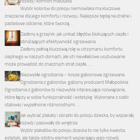
rozwój i komfort maluszka
Wybór kolorów do pokoju niemowlaka ma kluczowe
znaczenie dla jego komfortu i rozwoju. Najlepsze będą neutralne i
pastelowe odcienie, które tworzą …
Zasłony a grzejnik: jak unikać błędów blokujących ciepło i
obniżających efektywność ogrzewania
Zasłony pełnią kluczową rolę w utrzymaniu komfortu
cieplnego w naszych domach, ale ich niewłaściwe usytuowanie
może prowadzić do znacznych strat ciepła. …
Niezwykłe ogrodzenia – kosze gabionowe zgrzewane.
Ogrodzenia z gabionów: gabiony producent Małopolskie
Ogrodzenia z gabionów to niezwykle interesujące rozwiązanie,
które łączy w sobie funkcjonalność i estetykę. Wykonane z siatki
stalowej i wypełnione różnorodnymi …
Jak wybrać plakaty i obrazki do pokoju dziecka, by wspierały
rozwój i pasowały do wnętrza
Wybór plakatów do pokoju dziecka to nie tylko kwestia
estetyki, ale także istotny element wspierający jego rozwój.