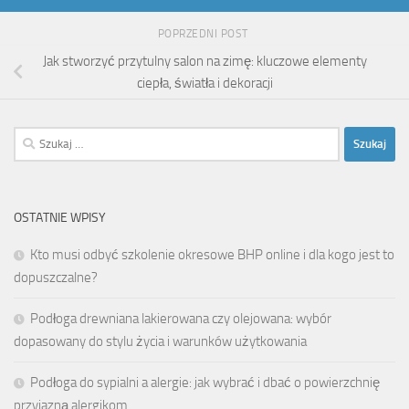
POPRZEDNI POST
Jak stworzyć przytulny salon na zimę: kluczowe elementy
ciepła, światła i dekoracji
Szukaj:
OSTATNIE WPISY
Kto musi odbyć szkolenie okresowe BHP online i dla kogo jest to
dopuszczalne?
Podłoga drewniana lakierowana czy olejowana: wybór
dopasowany do stylu życia i warunków użytkowania
Podłoga do sypialni a alergie: jak wybrać i dbać o powierzchnię
przyjazną alergikom