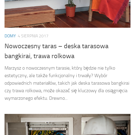
DOMY
4 SIERPNIA 2017
Nowoczesny taras – deska tarasowa
bangkirai, trawa rolkowa
Marzysz o nowoczesnym tarasie, który będzie nie tylko
estetyczny, ale także funkcjonalny i trwały? Wybór
odpowiednich materiałów, takich jak deska tarasowa bangkirai
czy trawa rolkowa, może okazać się kluczowy dla osiągnięcia
wymarzonego efektu. Drewno...