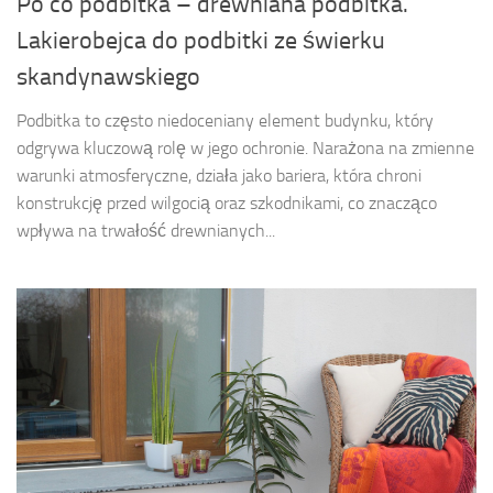
Po co podbitka – drewniana podbitka.
Lakierobejca do podbitki ze świerku
skandynawskiego
Podbitka to często niedoceniany element budynku, który
odgrywa kluczową rolę w jego ochronie. Narażona na zmienne
warunki atmosferyczne, działa jako bariera, która chroni
konstrukcję przed wilgocią oraz szkodnikami, co znacząco
wpływa na trwałość drewnianych...