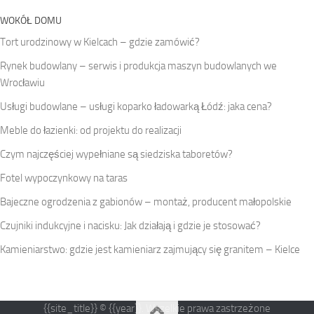
WOKÓŁ DOMU
Tort urodzinowy w Kielcach – gdzie zamówić?
Rynek budowlany – serwis i produkcja maszyn budowlanych we
Wrocławiu
Usługi budowlane – usługi koparko ładowarką Łódź: jaka cena?
Meble do łazienki: od projektu do realizacji
Czym najczęściej wypełniane są siedziska taboretów?
Fotel wypoczynkowy na taras
Bajeczne ogrodzenia z gabionów – montaż, producent małopolskie
Czujniki indukcyjne i nacisku: Jak działają i gdzie je stosować?
Kamieniarstwo: gdzie jest kamieniarz zajmujący się granitem – Kielce
{{site_title}} © {{year}}. Wszelkie prawa zastrzeżone