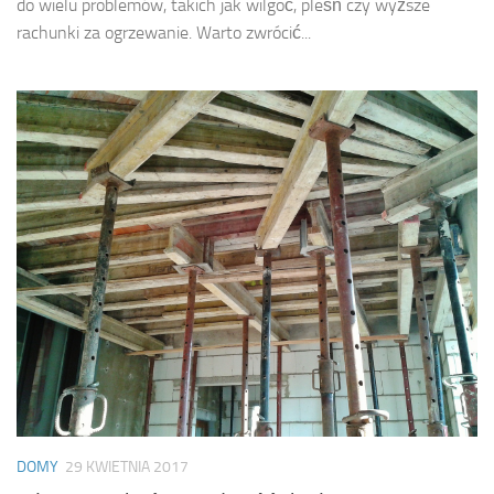
do wielu problemów, takich jak wilgoć, pleśń czy wyższe
rachunki za ogrzewanie. Warto zwrócić...
DOMY
29 KWIETNIA 2017