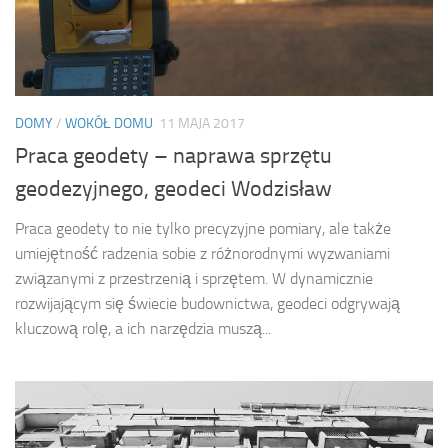
DOMY
/
WOKÓŁ DOMU
11 MAJA 2017
Praca geodety – naprawa sprzętu
geodezyjnego, geodeci Wodzisław
Praca geodety to nie tylko precyzyjne pomiary, ale także
umiejętność radzenia sobie z różnorodnymi wyzwaniami
związanymi z przestrzenią i sprzętem. W dynamicznie
rozwijającym się świecie budownictwa, geodeci odgrywają
kluczową rolę, a ich narzędzia muszą...