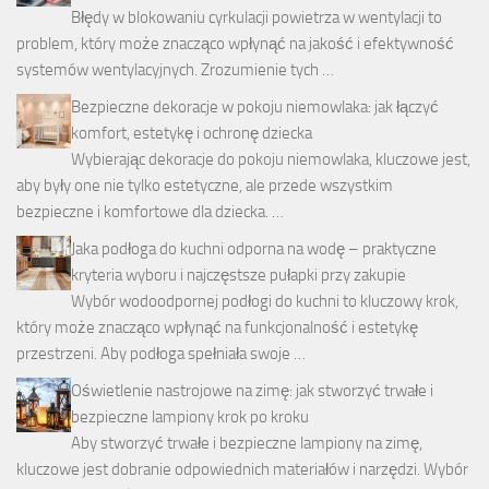
Błędy w blokowaniu cyrkulacji powietrza w wentylacji to
problem, który może znacząco wpłynąć na jakość i efektywność
systemów wentylacyjnych. Zrozumienie tych …
Bezpieczne dekoracje w pokoju niemowlaka: jak łączyć
komfort, estetykę i ochronę dziecka
Wybierając dekoracje do pokoju niemowlaka, kluczowe jest,
aby były one nie tylko estetyczne, ale przede wszystkim
bezpieczne i komfortowe dla dziecka. …
Jaka podłoga do kuchni odporna na wodę – praktyczne
kryteria wyboru i najczęstsze pułapki przy zakupie
Wybór wodoodpornej podłogi do kuchni to kluczowy krok,
który może znacząco wpłynąć na funkcjonalność i estetykę
przestrzeni. Aby podłoga spełniała swoje …
Oświetlenie nastrojowe na zimę: jak stworzyć trwałe i
bezpieczne lampiony krok po kroku
Aby stworzyć trwałe i bezpieczne lampiony na zimę,
kluczowe jest dobranie odpowiednich materiałów i narzędzi. Wybór