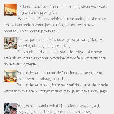
Jak dopasować kolor ścian do podłogi, by stworzyć trwałą i
spójną aranżację wnętrza
Wybór koloru ścian w odniesieniu do podłogi to kluczowy
krok w tworzeniu harmonijnej aranżacji, który często bywa
pomijany. Kolor podłogi powinien …
Zimowa paleta dodatków do wnętrza: jak łączyć kolory i
materiały dla przytulnej atmosfery
Kiedy nadchodzi zima, a dni stają się krótsze, kluczowe
staje się stworzenie w domu przytulnej atmosfery, która zachęca
do relaksu. Łączenie …
Pokój dziecka – jak urządzić funkcjonalną i bezpieczną
przestrzeń do zabawy, nauki i snu
Pokój dziecka to nie tylko przestrzeń do spania, ale przede
wszystkim miejsce, w którym maluch rozwija się, bawi i uczy. Jego
…
Błędy w blokowaniu cyrkulacji powietrza w wentylacji:
przyczyny, skutki i praktyczne sposoby naprawy