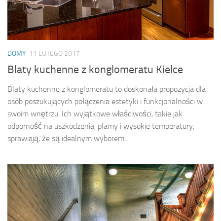
DOMY
11 LUTEGO 2017
Blaty kuchenne z konglomeratu Kielce
Blaty kuchenne z konglomeratu to doskonała propozycja dla
osób poszukujących połączenia estetyki i funkcjonalności w
swoim wnętrzu. Ich wyjątkowe właściwości, takie jak
odporność na uszkodzenia, plamy i wysokie temperatury,
sprawiają, że są idealnym wyborem...