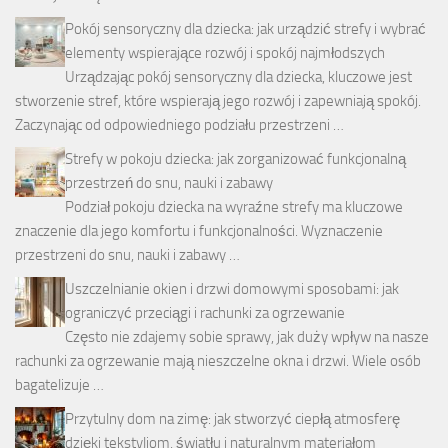
Pokój sensoryczny dla dziecka: jak urządzić strefy i wybrać
elementy wspierające rozwój i spokój najmłodszych
Urządzając pokój sensoryczny dla dziecka, kluczowe jest
stworzenie stref, które wspierają jego rozwój i zapewniają spokój.
Zaczynając od odpowiedniego podziału przestrzeni …
Strefy w pokoju dziecka: jak zorganizować funkcjonalną
przestrzeń do snu, nauki i zabawy
Podział pokoju dziecka na wyraźne strefy ma kluczowe
znaczenie dla jego komfortu i funkcjonalności. Wyznaczenie
przestrzeni do snu, nauki i zabawy …
Uszczelnianie okien i drzwi domowymi sposobami: jak
ograniczyć przeciągi i rachunki za ogrzewanie
Często nie zdajemy sobie sprawy, jak duży wpływ na nasze
rachunki za ogrzewanie mają nieszczelne okna i drzwi. Wiele osób
bagatelizuje …
Przytulny dom na zimę: jak stworzyć ciepłą atmosferę
dzięki tekstyliom, światłu i naturalnym materiałom