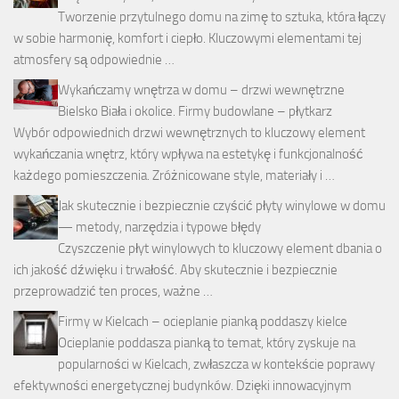
Tworzenie przytulnego domu na zimę to sztuka, która łączy
w sobie harmonię, komfort i ciepło. Kluczowymi elementami tej
atmosfery są odpowiednie …
Wykańczamy wnętrza w domu – drzwi wewnętrzne
Bielsko Biała i okolice. Firmy budowlane – płytkarz
Wybór odpowiednich drzwi wewnętrznych to kluczowy element
wykańczania wnętrz, który wpływa na estetykę i funkcjonalność
każdego pomieszczenia. Zróżnicowane style, materiały i …
Jak skutecznie i bezpiecznie czyścić płyty winylowe w domu
— metody, narzędzia i typowe błędy
Czyszczenie płyt winylowych to kluczowy element dbania o
ich jakość dźwięku i trwałość. Aby skutecznie i bezpiecznie
przeprowadzić ten proces, ważne …
Firmy w Kielcach – ocieplanie pianką poddaszy kielce
Ocieplanie poddasza pianką to temat, który zyskuje na
popularności w Kielcach, zwłaszcza w kontekście poprawy
efektywności energetycznej budynków. Dzięki innowacyjnym