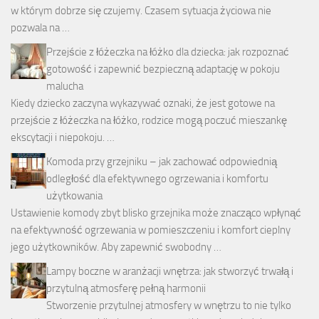
w którym dobrze się czujemy. Czasem sytuacja życiowa nie
pozwala na …
Przejście z łóżeczka na łóżko dla dziecka: jak rozpoznać
gotowość i zapewnić bezpieczną adaptację w pokoju
malucha
Kiedy dziecko zaczyna wykazywać oznaki, że jest gotowe na
przejście z łóżeczka na łóżko, rodzice mogą poczuć mieszankę
ekscytacji i niepokoju. …
Komoda przy grzejniku – jak zachować odpowiednią
odległość dla efektywnego ogrzewania i komfortu
użytkowania
Ustawienie komody zbyt blisko grzejnika może znacząco wpłynąć
na efektywność ogrzewania w pomieszczeniu i komfort cieplny
jego użytkowników. Aby zapewnić swobodny …
Lampy boczne w aranżacji wnętrza: jak stworzyć trwałą i
przytulną atmosferę pełną harmonii
Stworzenie przytulnej atmosfery w wnętrzu to nie tylko