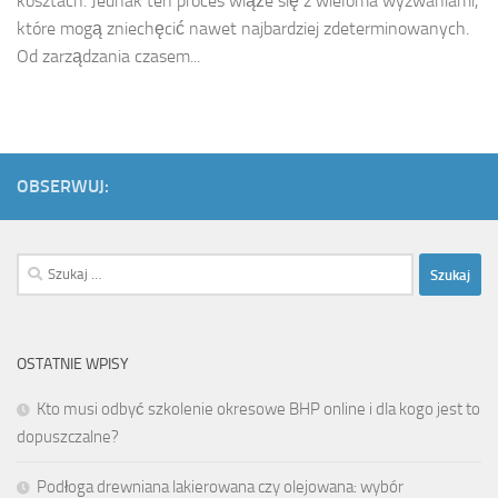
kosztach. Jednak ten proces wiąże się z wieloma wyzwaniami,
które mogą zniechęcić nawet najbardziej zdeterminowanych.
Od zarządzania czasem...
OBSERWUJ:
Szukaj:
OSTATNIE WPISY
Kto musi odbyć szkolenie okresowe BHP online i dla kogo jest to
dopuszczalne?
Podłoga drewniana lakierowana czy olejowana: wybór