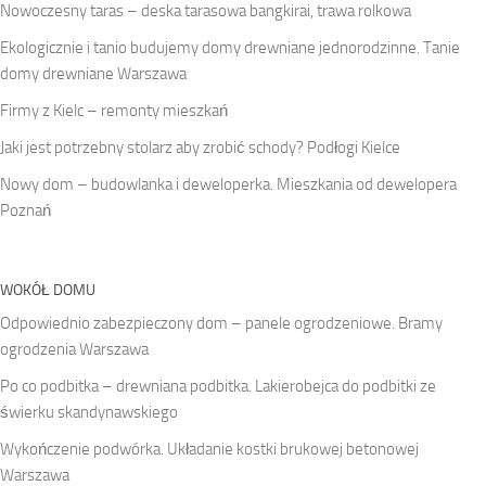
Nowoczesny taras – deska tarasowa bangkirai, trawa rolkowa
Ekologicznie i tanio budujemy domy drewniane jednorodzinne. Tanie
domy drewniane Warszawa
Firmy z Kielc – remonty mieszkań
Jaki jest potrzebny stolarz aby zrobić schody? Podłogi Kielce
Nowy dom – budowlanka i deweloperka. Mieszkania od dewelopera
Poznań
WOKÓŁ DOMU
Odpowiednio zabezpieczony dom – panele ogrodzeniowe. Bramy
ogrodzenia Warszawa
Po co podbitka – drewniana podbitka. Lakierobejca do podbitki ze
świerku skandynawskiego
Wykończenie podwórka. Układanie kostki brukowej betonowej
Warszawa