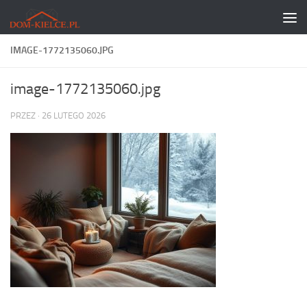
Skip to content
IMAGE-1772135060.JPG
image-1772135060.jpg
PRZEZ
·
26 LUTEGO 2026