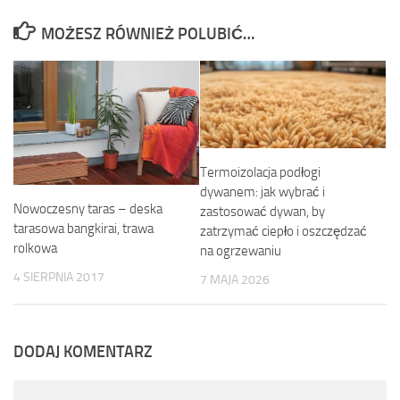
MOŻESZ RÓWNIEŻ POLUBIĆ…
Termoizolacja podłogi
dywanem: jak wybrać i
Nowoczesny taras – deska
zastosować dywan, by
tarasowa bangkirai, trawa
zatrzymać ciepło i oszczędzać
rolkowa
na ogrzewaniu
4 SIERPNIA 2017
7 MAJA 2026
DODAJ KOMENTARZ