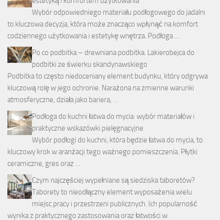
estetyką i komfortem użytkowania
Wybór odpowiedniego materiału podłogowego do jadalni
to kluczowa decyzja, która może znacząco wpłynąć na komfort
codziennego użytkowania i estetykę wnętrza. Podłoga …
Po co podbitka – drewniana podbitka. Lakierobejca do
podbitki ze świerku skandynawskiego
Podbitka to często niedoceniany element budynku, który odgrywa
kluczową rolę w jego ochronie. Narażona na zmienne warunki
atmosferyczne, działa jako bariera, …
Podłoga do kuchni łatwa do mycia: wybór materiałów i
praktyczne wskazówki pielęgnacyjne
Wybór podłogi do kuchni, która będzie łatwa do mycia, to
kluczowy krok w aranżacji tego ważnego pomieszczenia. Płytki
ceramiczne, gres oraz …
Czym najczęściej wypełniane są siedziska taboretów?
Taborety to nieodłączny element wyposażenia wielu
miejsc pracy i przestrzeni publicznych. Ich popularność
wynika z praktycznego zastosowania oraz łatwości w