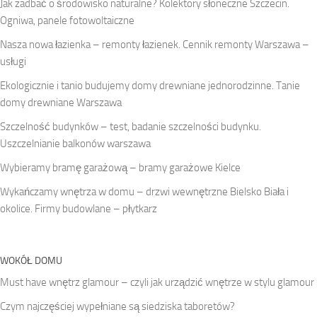
Jak zadbać o środowisko naturalne? Kolektory słoneczne Szczecin.
Ogniwa, panele fotowoltaiczne
Nasza nowa łazienka – remonty łazienek. Cennik remonty Warszawa –
usługi
Ekologicznie i tanio budujemy domy drewniane jednorodzinne. Tanie
domy drewniane Warszawa
Szczelność budynków – test, badanie szczelności budynku.
Uszczelnianie balkonów warszawa
Wybieramy bramę garażową – bramy garażowe Kielce
Wykańczamy wnętrza w domu – drzwi wewnętrzne Bielsko Biała i
okolice. Firmy budowlane – płytkarz
WOKÓŁ DOMU
Must have wnętrz glamour – czyli jak urządzić wnętrze w stylu glamour
Czym najczęściej wypełniane są siedziska taboretów?