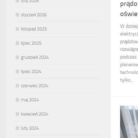
luty 2026
prądo
oświe
styczeń 2026
W dzisie
listopad 2025
elektryc
prądotwó
lipiec 2025
rozwiąza
podczas
grudzień 2024
plenero
lipiec 2024
technolo
tylko...
czerwiec 2024
maj 2024
kwiecień 2024
luty 2024