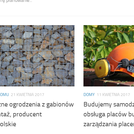
y planowanie...
DOMU
21 KWIETNIA 2017
DOMY
11 KWIETNIA 2017
zne ogrodzenia z gabionów
Budujemy samodzi
taż, producent
obsługa placów b
olskie
zarządzania pla