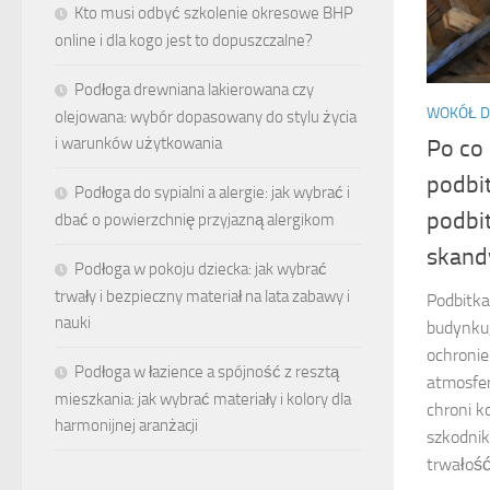
Kto musi odbyć szkolenie okresowe BHP
online i dla kogo jest to dopuszczalne?
Podłoga drewniana lakierowana czy
WOKÓŁ 
olejowana: wybór dopasowany do stylu życia
i warunków użytkowania
Po co
podbit
Podłoga do sypialni a alergie: jak wybrać i
podbit
dbać o powierzchnię przyjazną alergikom
skand
Podłoga w pokoju dziecka: jak wybrać
trwały i bezpieczny materiał na lata zabawy i
Podbitka
nauki
budynku,
ochronie
Podłoga w łazience a spójność z resztą
atmosfer
mieszkania: jak wybrać materiały i kolory dla
chroni k
harmonijnej aranżacji
szkodni
trwałość