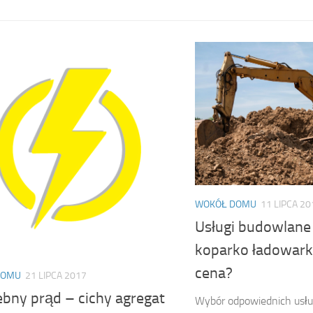
WOKÓŁ DOMU
11 LIPCA 20
Usługi budowlane 
koparko ładowark
cena?
DOMU
21 LIPCA 2017
ebny prąd – cichy agregat
Wybór odpowiednich usł