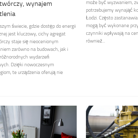
może być wyzwaniem, zw
twórczy, wynajem
potrzebujemy wynająć k
tlenia
Łodzi. Często zastanawiam
mogą być wykonane przy j
jszym świecie, gdzie dostęp do energii
czynniki wpływają na ce
znej jest kluczowy, cichy agregat
również...
rczy staje się nieocenionym
niem zarówno na budowach, jak i
 różnorodnych wydarzeń
wych. Dzięki nowoczesnym
giom, te urządzenia oferują nie