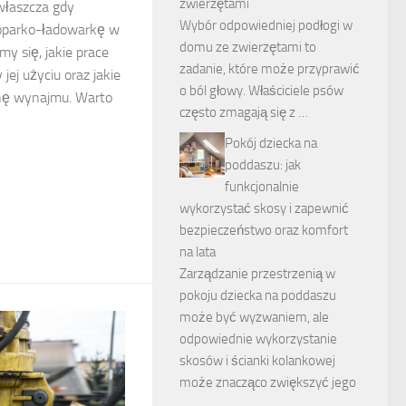
zwierzętami
łaszcza gdy
Wybór odpowiedniej podłogi w
oparko-ładowarkę w
domu ze zwierzętami to
y się, jakie prace
zadanie, które może przyprawić
ej użyciu oraz jakie
o ból głowy. Właściciele psów
nę wynajmu. Warto
często zmagają się z …
Pokój dziecka na
poddaszu: jak
funkcjonalnie
wykorzystać skosy i zapewnić
bezpieczeństwo oraz komfort
na lata
Zarządzanie przestrzenią w
pokoju dziecka na poddaszu
może być wyzwaniem, ale
odpowiednie wykorzystanie
skosów i ścianki kolankowej
może znacząco zwiększyć jego
…