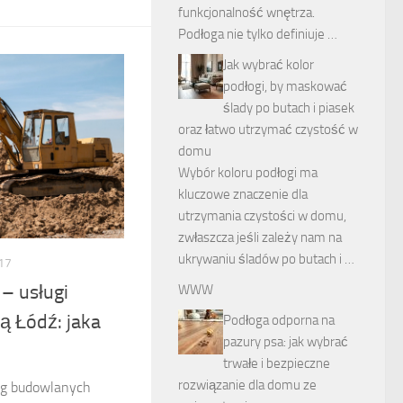
funkcjonalność wnętrza.
Podłoga nie tylko definiuje …
Jak wybrać kolor
podłogi, by maskować
ślady po butach i piasek
oraz łatwo utrzymać czystość w
domu
Wybór koloru podłogi ma
kluczowe znaczenie dla
utrzymania czystości w domu,
zwłaszcza jeśli zależy nam na
ukrywaniu śladów po butach i …
17
– usługi
WWW
ą Łódź: jaka
Podłoga odporna na
pazury psa: jak wybrać
trwałe i bezpieczne
rozwiązanie dla domu ze
ug budowlanych