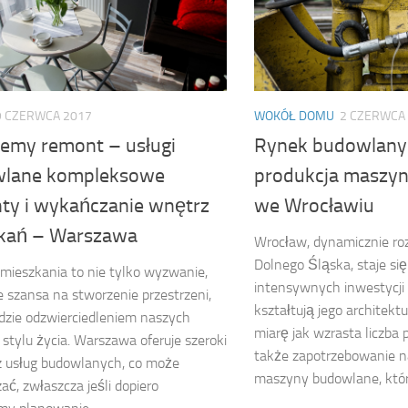
9 CZERWCA 2017
WOKÓŁ DOMU
2 CZERWCA
jemy remont – usługi
Rynek budowlany 
lane kompleksowe
produkcja maszy
ty i wykańczanie wnętrz
we Wrocławiu
kań – Warszawa
Wrocław, dynamicznie roz
Dolnego Śląska, staje si
ieszkania to nie tylko wyzwanie,
intensywnych inwestycji
e szansa na stworzenie przestrzeni,
kształtują jego architektu
dzie odzwierciedleniem naszych
miarę jak wzrasta liczba 
i stylu życia. Warszawa oferuje szeroki
także zapotrzebowanie 
z usług budowlanych, co może
maszyny budowlane, któr
ać, zwłaszcza jeśli dopiero