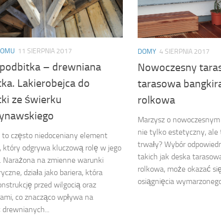
DOMU
11 SIERPNIA 2017
DOMY
4 SIERPNIA 2017
 podbitka – drewniana
Nowoczesny taras
ka. Lakierobejca do
tarasowa bangkira
ki ze świerku
rolkowa
ynawskiego
Marzysz o nowoczesnym t
nie tylko estetyczny, ale
 to często niedoceniany element
trwały? Wybór odpowiedn
 który odgrywa kluczową rolę w jego
takich jak deska tarasow
. Narażona na zmienne warunki
rolkowa, może okazać si
yczne, działa jako bariera, która
osiągnięcia wymarzonego 
onstrukcję przed wilgocią oraz
kami, co znacząco wpływa na
 drewnianych...