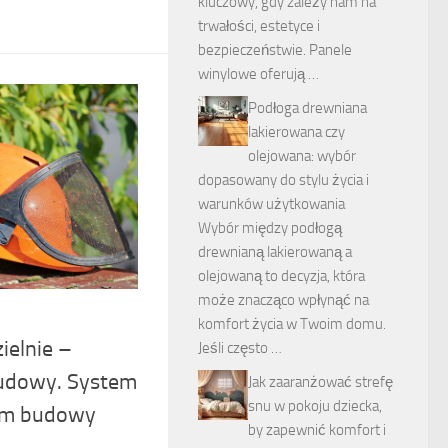
kluczowy, gdy zależy nam na
trwałości, estetyce i
bezpieczeństwie. Panele
winylowe oferują …
Podłoga drewniana
lakierowana czy
olejowana: wybór
dopasowany do stylu życia i
warunków użytkowania
Wybór między podłogą
drewnianą lakierowaną a
olejowaną to decyzja, która
może znacząco wpłynąć na
komfort życia w Twoim domu.
elnie –
Jeśli często …
udowy. System
Jak zaaranżować strefę
snu w pokoju dziecka,
cem budowy
by zapewnić komfort i