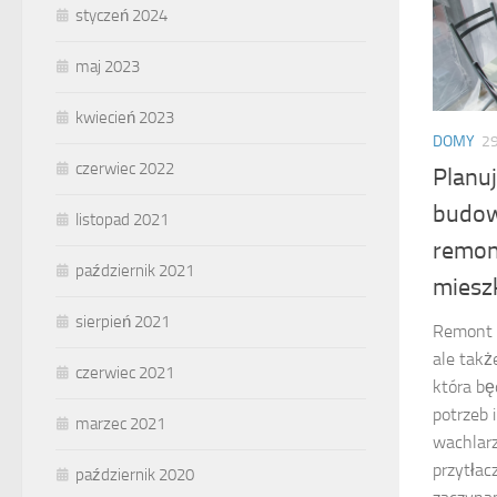
styczeń 2024
maj 2023
kwiecień 2023
DOMY
2
czerwiec 2022
Planu
budow
listopad 2021
remon
październik 2021
miesz
sierpień 2021
Remont m
ale takż
czerwiec 2021
która bę
potrzeb 
marzec 2021
wachlar
przytłacz
październik 2020