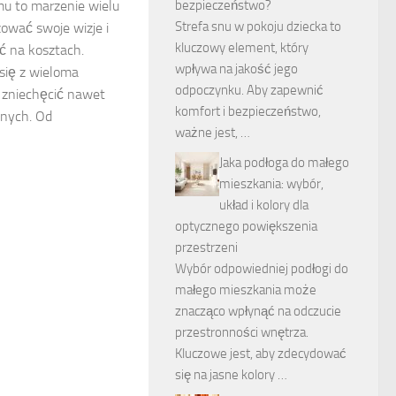
u to marzenie wielu
bezpieczeństwo?
Strefa snu w pokoju dziecka to
zować swoje wizje i
kluczowy element, który
ć na kosztach.
wpływa na jakość jego
się z wieloma
odpoczynku. Aby zapewnić
 zniechęcić nawet
komfort i bezpieczeństwo,
anych. Od
ważne jest, …
Jaka podłoga do małego
mieszkania: wybór,
układ i kolory dla
optycznego powiększenia
przestrzeni
Wybór odpowiedniej podłogi do
małego mieszkania może
znacząco wpłynąć na odczucie
przestronności wnętrza.
Kluczowe jest, aby zdecydować
się na jasne kolory …