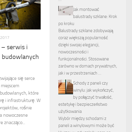
Jak montować
balustrady szklane: Krok
po kroku
Balustrady szklane zdobywają
 2017
coraz większą popularność
dzięki swojej elegancji,
– serwis i
nowoczesności i
n budowlanych
funkcjonalności. Stosowane
zarówno w domach prywatnych,
jak i w przestrzeniach …
wijające się serce
Schody z paneli czy
ę miejscem
winylu: jak wykończyć,
 budowlanych, które
by połączyć trwałość,
rę i infrastrukturę. W
estetykę i bezpieczeństwo
projektów, rośnie
użytkowania
na nowoczesne
Wybór między schodami z
e znacząco...
paneli a winylowymi może być