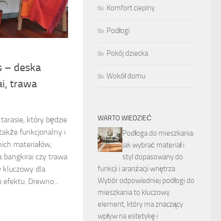
Komfort cieplny
Podłogi
Pokój dziecka
 – deska
Wokół domu
i, trawa
WARTO WIEDZIEĆ
arasie, który będzie
 także funkcjonalny i
Podłoga do mieszkania:
ich materiałów,
jak wybrać materiał i
a bangkirai czy trawa
styl dopasowany do
ę kluczowy dla
funkcji i aranżacji wnętrza
Wybór odpowiedniej podłogi do
efektu. Drewno...
mieszkania to kluczowy
element, który ma znaczący
wpływ na estetykę i