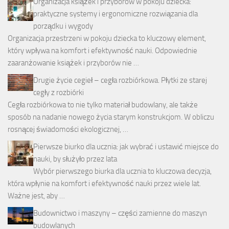
Organizacja książek i przyborów w pokoju dziecka:
praktyczne systemy i ergonomiczne rozwiązania dla
porządku i wygody
Organizacja przestrzeni w pokoju dziecka to kluczowy element,
który wpływa na komfort i efektywność nauki. Odpowiednie
zaaranżowanie książek i przyborów nie …
Drugie życie cegieł – cegła rozbiórkowa. Płytki ze starej
cegły z rozbiórki
Cegła rozbiórkowa to nie tylko materiał budowlany, ale także
sposób na nadanie nowego życia starym konstrukcjom. W obliczu
rosnącej świadomości ekologicznej, …
Pierwsze biurko dla ucznia: jak wybrać i ustawić miejsce do
nauki, by służyło przez lata
Wybór pierwszego biurka dla ucznia to kluczowa decyzja,
która wpłynie na komfort i efektywność nauki przez wiele lat.
Ważne jest, aby …
Budownictwo i maszyny – części zamienne do maszyn
budowlanych