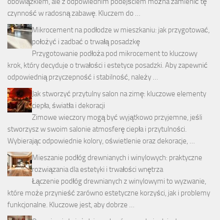
obowiązkiem, ale z odpowiednim podejściem można zamienić tę
czynność w radosną zabawę. Kluczem do …
Mikrocement na podłodze w mieszkaniu: jak przygotować,
położyć i zadbać o trwałą posadzkę
Przygotowanie podłoża pod mikrocement to kluczowy
krok, który decyduje o trwałości i estetyce posadzki. Aby zapewnić
odpowiednią przyczepność i stabilność, należy …
Jak stworzyć przytulny salon na zimę: kluczowe elementy
ciepła, światła i dekoracji
Zimowe wieczory mogą być wyjątkowo przyjemne, jeśli
stworzysz w swoim salonie atmosferę ciepła i przytulności.
Wybierając odpowiednie kolory, oświetlenie oraz dekoracje, …
Mieszanie podłóg drewnianych i winylowych: praktyczne
rozwiązania dla estetyki i trwałości wnętrza
Łączenie podłóg drewnianych z winylowymi to wyzwanie,
które może przynieść zarówno estetyczne korzyści, jak i problemy
funkcjonalne. Kluczowe jest, aby dobrze …