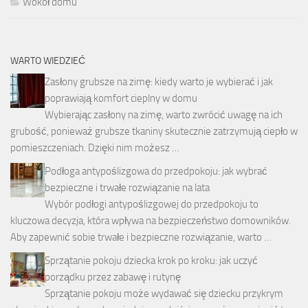
Wokół domu
WARTO WIEDZIEĆ
Zasłony grubsze na zimę: kiedy warto je wybierać i jak
poprawiają komfort cieplny w domu
Wybierając zasłony na zimę, warto zwrócić uwagę na ich
grubość, ponieważ grubsze tkaniny skutecznie zatrzymują ciepło w
pomieszczeniach. Dzięki nim możesz …
Podłoga antypoślizgowa do przedpokoju: jak wybrać
bezpieczne i trwałe rozwiązanie na lata
Wybór podłogi antypoślizgowej do przedpokoju to
kluczowa decyzja, która wpływa na bezpieczeństwo domowników.
Aby zapewnić sobie trwałe i bezpieczne rozwiązanie, warto …
Sprzątanie pokoju dziecka krok po kroku: jak uczyć
porządku przez zabawę i rutynę
Sprzątanie pokoju może wydawać się dziecku przykrym