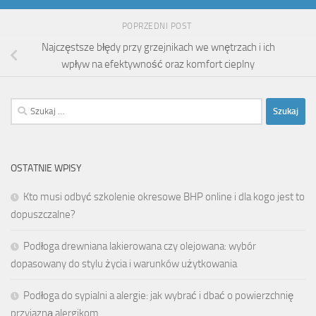
POPRZEDNI POST
Najczęstsze błędy przy grzejnikach we wnętrzach i ich
wpływ na efektywność oraz komfort cieplny
Szukaj:
OSTATNIE WPISY
Kto musi odbyć szkolenie okresowe BHP online i dla kogo jest to
dopuszczalne?
Podłoga drewniana lakierowana czy olejowana: wybór
dopasowany do stylu życia i warunków użytkowania
Podłoga do sypialni a alergie: jak wybrać i dbać o powierzchnię
przyjazną alergikom