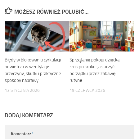
MOŻESZ RÓWNIEŻ POLUBIĆ…
Błędy w blokowaniu cyrkulacji
Sprzątanie pokoju dziecka
powietrza w wentylacji:
krok po kroku: jak uczyć
przyczyny, skutki i praktyczne
porządku przez zabawę i
sposoby naprawy
rutynę
13 STYCZNIA 2026
19 CZERWCA 2026
DODAJ KOMENTARZ
Komentarz
*