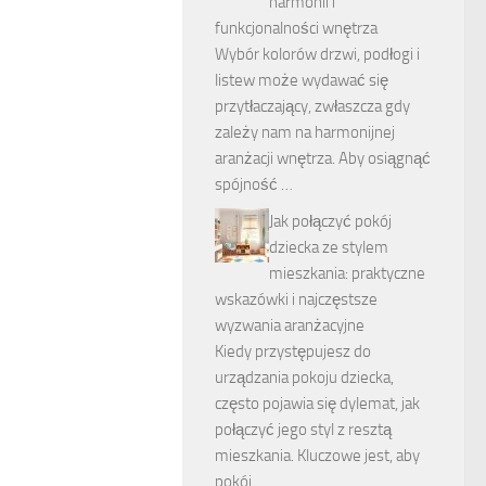
harmonii i
funkcjonalności wnętrza
Wybór kolorów drzwi, podłogi i
listew może wydawać się
przytłaczający, zwłaszcza gdy
zależy nam na harmonijnej
aranżacji wnętrza. Aby osiągnąć
spójność …
Jak połączyć pokój
dziecka ze stylem
mieszkania: praktyczne
wskazówki i najczęstsze
wyzwania aranżacyjne
Kiedy przystępujesz do
urządzania pokoju dziecka,
często pojawia się dylemat, jak
połączyć jego styl z resztą
mieszkania. Kluczowe jest, aby
pokój …