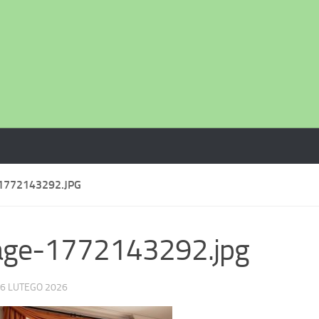
1772143292.JPG
age-1772143292.jpg
6 LUTEGO 2026