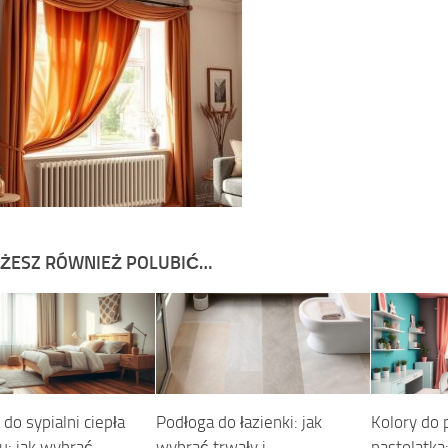
ŻESZ RÓWNIEŻ POLUBIĆ…
do sypialni ciepła
Podłoga do łazienki: jak
Kolory do 
u: jak wybrać
wybrać trwały i
nastolatka