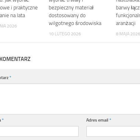
owe i praktyczne
bezpieczny materiał
barwy łącz
anie na lata
dostosowany do
funkcjonal
wilgotnego środowiska
aranżacji
NIA 2026
10 LUTEGO 2026
8 MAJA 202
 KOMENTARZ
tarz
*
a
*
Adres email
*