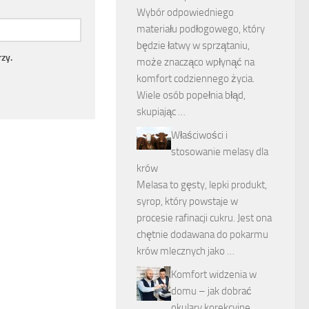
Wybór odpowiedniego
materiału podłogowego, który
będzie łatwy w sprzątaniu,
zy.
może znacząco wpłynąć na
komfort codziennego życia.
Wiele osób popełnia błąd,
skupiając …
Właściwości i
stosowanie melasy dla
krów
Melasa to gęsty, lepki produkt,
syrop, który powstaje w
procesie rafinacji cukru. Jest ona
chętnie dodawana do pokarmu
krów mlecznych jako …
Komfort widzenia w
domu – jak dobrać
okulary korekcyjne