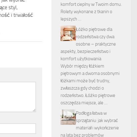
komfort cieplny w Twoim domu.
ące styl,
Rolety wykonane z tkanin o
ność i trwałość
lepszych …
Łóżko piętrowe dla
6
rodzeństwa czy dwa
osobne – praktyczne
aspekty, bezpieczeństwo i
komfort użytkowania
Wybór między łóżkiem
piętrowym a dwoma osobnymi
łóżkami może być trudny,
zwłaszcza gdy chodzi o
rodzeństwo. Łóżko piętrowe
oszczędza miejsce, ale …
Podłoga łatwa w
sprzątaniu: jak wybrać
materiał i wykończenie
na lata bez problemów