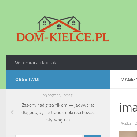
Skip to content
Współpraca i kontakt
OBSERWUJ:
IMAGE-
POPRZEDNI POST
im
Zasłony nad grzejnikiem — jak wybrać
długość, by nie tracić ciepła i zachować
styl wnętrza
PRZEZ
·
2