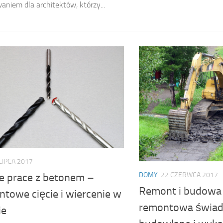
aniem dla architektów, którzy...
LIPCA 2017
DOMY
22 CZERWCA 2017
e prace z betonem –
Remont i budowa 
ntowe cięcie i wiercenie w
remontowa świadc
ie