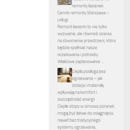
remonty łazienek.
Cennik remonty Warszawa –
usługi
Remont łazienki to nie tylko
wyzwanie, ale również szansa
na stworzenie przestrzeni, która
będzie spełniać nasze
oczekiwania i potrzeby.
Właściwe zaplanowanie …
Ciepła podłoga bez
ogrzewania – jak
izolacja i materiały
wpływają na komfort i
oszczędność energii
Ciepłe stopy w zimowy poranek
mogą być łatwe do osiągnięcia,
nawet bez tradycyjnego
systemu ogrzewania.