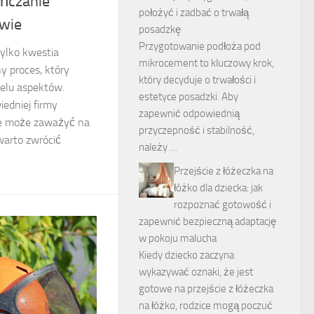
ńczanie
położyć i zadbać o trwałą
wie
posadzkę
Przygotowanie podłoża pod
ylko kwestia
mikrocement to kluczowy krok,
ny proces, który
który decyduje o trwałości i
elu aspektów.
estetyce posadzki. Aby
edniej firmy
zapewnić odpowiednią
e może zaważyć na
przyczepność i stabilność,
warto zwrócić
należy …
Przejście z łóżeczka na
łóżko dla dziecka: jak
rozpoznać gotowość i
zapewnić bezpieczną adaptację
w pokoju malucha
Kiedy dziecko zaczyna
wykazywać oznaki, że jest
gotowe na przejście z łóżeczka
na łóżko, rodzice mogą poczuć