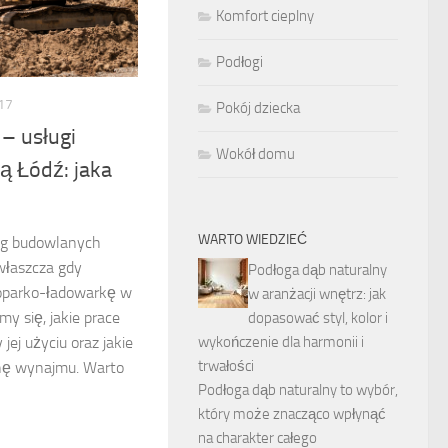
Komfort cieplny
Podłogi
17
Pokój dziecka
– usługi
Wokół domu
ą Łódź: jaka
WARTO WIEDZIEĆ
ug budowlanych
łaszcza gdy
Podłoga dąb naturalny
oparko-ładowarkę w
w aranżacji wnętrz: jak
y się, jakie prace
dopasować styl, kolor i
ej użyciu oraz jakie
wykończenie dla harmonii i
trwałości
nę wynajmu. Warto
Podłoga dąb naturalny to wybór,
który może znacząco wpłynąć
na charakter całego