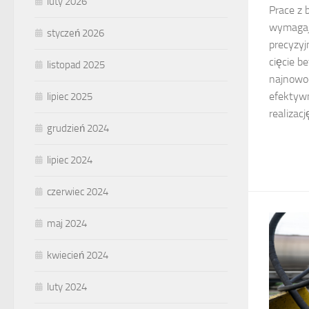
luty 2026
Prace z
wymagają
styczeń 2026
precyzyj
cięcie b
listopad 2025
najnowoc
efektywn
lipiec 2025
realizac
grudzień 2024
lipiec 2024
czerwiec 2024
maj 2024
kwiecień 2024
luty 2024