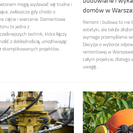
budowlane i wyka
 betonem mogą wydawać się trudne i
domów w Warsza
ce, zwłaszcza gdy chodzi o
ne cięcie i wiercenie. Diamentowe
Remont i budowa to nie t
etonu to jedna z
estetyki, ale także złożo
ześniejszych technik, która łączy
wymaga przemyślenia wi
ość z dokładnością, umożliwiając
Decyzja o wyborze odpowi
ję skomplikowanych projektów...
remontowej w Warszawi
całym projekcie, dlatego 
uwagę...