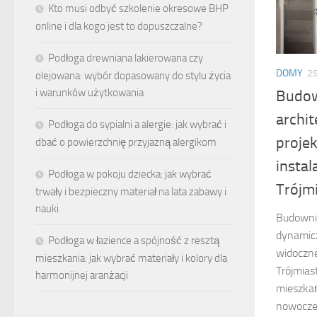
Kto musi odbyć szkolenie okresowe BHP
online i dla kogo jest to dopuszczalne?
Podłoga drewniana lakierowana czy
DOMY
29
olejowana: wybór dopasowany do stylu życia
i warunków użytkowania
Budow
archi
Podłoga do sypialni a alergie: jak wybrać i
proje
dbać o powierzchnię przyjazną alergikom
instal
Podłoga w pokoju dziecka: jak wybrać
Trójm
trwały i bezpieczny materiał na lata zabawy i
nauki
Budowni
dynamicz
Podłoga w łazience a spójność z resztą
widoczne
mieszkania: jak wybrać materiały i kolory dla
Trójmias
harmonijnej aranżacji
mieszka
nowoczes