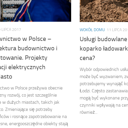
 LIPCA 2017
WOKÓŁ DOMU
11 LIPCA 20
nictwo w Polsce –
Usługi budowlane 
tektura budownictwo i
koparko ładowark
ktowanie. Projekty
cena?
acji elektrycznych
Wybór odpowiednich usł
iasto
może być wyzwaniem, zw
potrzebujemy wynająć k
ctwo w Polsce przeżywa obecnie
Łodzi. Często zastanawiam
ny rozwój, co jest szczególnie
mogą być wykonane przy j
 w dużych miastach, takich jak
czynniki wpływają na ce
to. Zmieniające się potrzeby
również...
ńców i rosnące zapotrzebowanie na
ne, energooszczędne obiekty stają