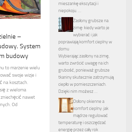
mieszankę ekscytacji i
niepokoju. …
Zasłony grubsze na
zimę: kiedy warto je
wybierać i jak
elnie –
poprawiają komfort cieplny w
udowy. System
domu
cem budowy
Wybierając zasłony na zimę,
warto zwrócić uwagę na ich
u to marzenie wielu
grubość, ponieważ grubsze
zować swoje wizje i
tkaniny skutecznie zatrzymują
ć na kosztach.
ciepło w pomieszczeniach.
się z wieloma
Dzięki nim możesz …
 zniechęcić nawet
Osłony okienne a
anych. Od
komfort cieplny: jak
mądrze regulować
temperaturę i oszczędzać
energię przez cały rok