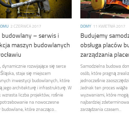
DOMU
2 CZERWCA 2017
DOMY
11 KWIETNIA 2017
 budowlany – serwis i
Budujemy samodzi
kcja maszyn budowlanych
obsługa placów b
ocławiu
zarządzania pla
 dynamicznie rozwijające się serce
Samodzielna budowa dom
Śląska, staje się miejscem
osób, które pragną zreali
nych inwestycji budowlanych, które
jednocześnie zaoszczędzi
ą jego architekturę i infrastrukturę. W
Jednak ten proces wiąże 
k wzrasta liczba projektów, rośnie
wyzwaniami, które mogą
apotrzebowanie na nowoczesne
najbardziej zdeterminow
budowlane, które znacząco...
zarządzania czasem...