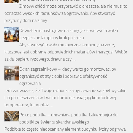
Zimowy chłód może przyprawić o dreszcze, ale nie musi to
oznaczać wysokich rachunków za ogrzewanie. Aby stworzyć
przytulny dom na zimę, …
Oświetlenie nastrojowe na zimę: jak stworzyć trwałe i
bezpieczne lampiony krok po kroku
Aby stworzyć trwałe i bezpieczne lampiony na zimę,
kluczowe jest dobranie odpowiednich materiałów i narzędzi. Wybór
szkła, papieru ryżowego, drewna czy …
Ekran zagrzejnikowy – kiedy warto go montować, by
ograniczyć straty ciepła i poprawić efektywność
ogrzewania
Jeśli zauważasz, że Twoje rachunki za ogrzewanie są zbyt wysokie
lub pomieszczenia w Twoim domu nie osiągają komfortowej
temperatury, to montaż …
Po co podbitka – drewniana podbitka. Lakierobejca do
podbitki ze świerku skandynawskiego
Podbitka to często niedoceniany element budynku, który odgrywa