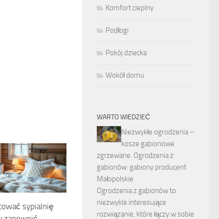
Komfort cieplny
Podłogi
Pokój dziecka
Wokół domu
WARTO WIEDZIEĆ
Niezwykłe ogrodzenia –
kosze gabionowe
zgrzewane. Ogrodzenia z
gabionów: gabiony producent
Małopolskie
Ogrodzenia z gabionów to
niezwykle interesujące
tować sypialnię
rozwiązanie, które łączy w sobie
y zapewnić