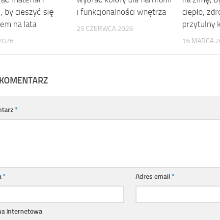
, by cieszyć się
i funkcjonalności wnętrza
ciepło, zd
em na lata
przytulny 
25 CZERWCA 2026
2026
16 MARCA 2
 KOMENTARZ
tarz
*
a
*
Adres email
*
na internetowa