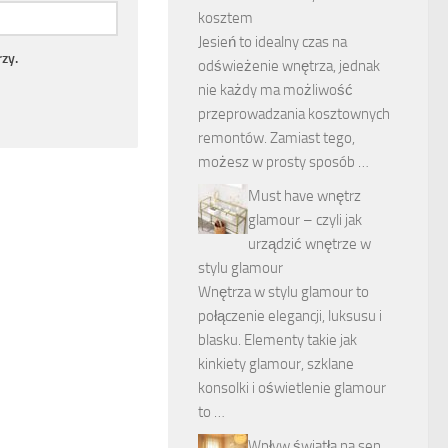
kosztem
Jesień to idealny czas na
zy.
odświeżenie wnętrza, jednak
nie każdy ma możliwość
przeprowadzania kosztownych
remontów. Zamiast tego,
możesz w prosty sposób …
Must have wnętrz
glamour – czyli jak
urządzić wnętrze w
stylu glamour
Wnętrza w stylu glamour to
połączenie elegancji, luksusu i
blasku. Elementy takie jak
kinkiety glamour, szklane
konsolki i oświetlenie glamour
to …
Wpływ światła na sen