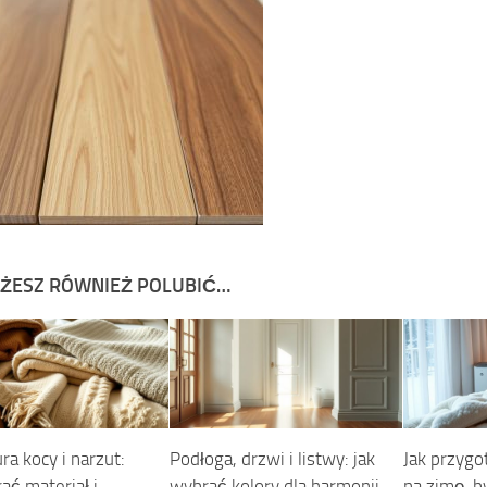
ŻESZ RÓWNIEŻ POLUBIĆ…
a kocy i narzut:
Podłoga, drzwi i listwy: jak
Jak przygo
ać materiał i
wybrać kolory dla harmonii
na zimę, b