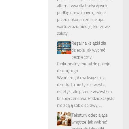
alternatywa dla tradycyjnych
podłóg drewnianych, jednak
przed dokonaniem zakupu
warto zrozumieć jej kluczowe
zalety …
Regał na książki dla
dziecka: jak wybrać
bezpieczny i
funkcjonalny mebel do pokoju
dziecięcego
Wybór regału na książki dla
dziecka to nie tylko kwestia
estetyki, ale przede wszystkim
bezpieczeństwa. Rodzice często
nie zdają sobie sprawy, …
Tekstury ocieplające
wnętrze: jak wybrać
materiały i dodatki,