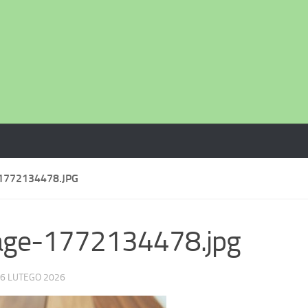
1772134478.JPG
age-1772134478.jpg
6 LUTEGO 2026