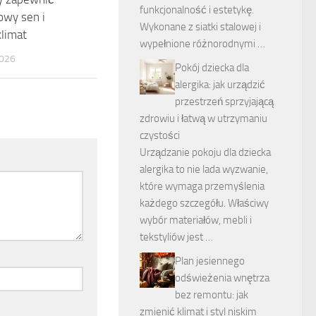
funkcjonalność i estetykę.
rowy sen i
Wykonane z siatki stalowej i
klimat
wypełnione różnorodnymi …
026
Pokój dziecka dla
alergika: jak urządzić
przestrzeń sprzyjającą
zdrowiu i łatwą w utrzymaniu
czystości
Urządzanie pokoju dla dziecka
alergika to nie lada wyzwanie,
które wymaga przemyślenia
każdego szczegółu. Właściwy
wybór materiałów, mebli i
tekstyliów jest …
Plan jesiennego
odświeżenia wnętrza
bez remontu: jak
zmienić klimat i styl niskim