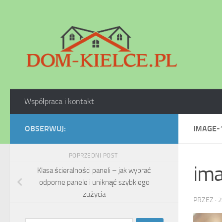
Skip to content
Współpraca i kontakt
OBSERWUJ:
IMAGE-
POPRZEDNI POST
im
Klasa ścieralności paneli – jak wybrać
odporne panele i uniknąć szybkiego
zużycia
PRZEZ
·
2