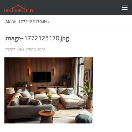
Skip to content
IMAGE-1772125170.JPG
image-1772125170.jpg
PRZEZ
·
26 LUTEGO 2026