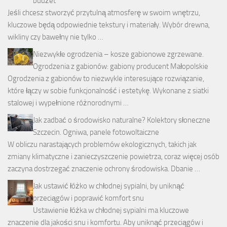
budżet
Jeśli chcesz stworzyć przytulną atmosferę w swoim wnętrzu,
kluczowe będą odpowiednie tekstury i materiały. Wybór drewna,
wikliny czy bawełny nie tylko …
Niezwykłe ogrodzenia – kosze gabionowe zgrzewane.
Ogrodzenia z gabionów: gabiony producent Małopolskie
Ogrodzenia z gabionów to niezwykle interesujące rozwiązanie,
które łączy w sobie funkcjonalność i estetykę. Wykonane z siatki
stalowej i wypełnione różnorodnymi …
Jak zadbać o środowisko naturalne? Kolektory słoneczne
Szczecin. Ogniwa, panele fotowoltaiczne
W obliczu narastających problemów ekologicznych, takich jak
zmiany klimatyczne i zanieczyszczenie powietrza, coraz więcej osób
zaczyna dostrzegać znaczenie ochrony środowiska. Dbanie …
Jak ustawić łóżko w chłodnej sypialni, by uniknąć
przeciągów i poprawić komfort snu
Ustawienie łóżka w chłodnej sypialni ma kluczowe
znaczenie dla jakości snu i komfortu. Aby uniknąć przeciągów i