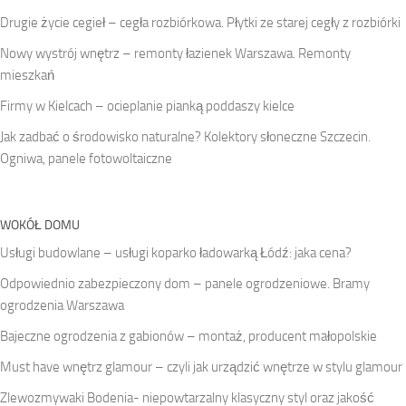
Drugie życie cegieł – cegła rozbiórkowa. Płytki ze starej cegły z rozbiórki
Nowy wystrój wnętrz – remonty łazienek Warszawa. Remonty
mieszkań
Firmy w Kielcach – ocieplanie pianką poddaszy kielce
Jak zadbać o środowisko naturalne? Kolektory słoneczne Szczecin.
Ogniwa, panele fotowoltaiczne
WOKÓŁ DOMU
Usługi budowlane – usługi koparko ładowarką Łódź: jaka cena?
Odpowiednio zabezpieczony dom – panele ogrodzeniowe. Bramy
ogrodzenia Warszawa
Bajeczne ogrodzenia z gabionów – montaż, producent małopolskie
Must have wnętrz glamour – czyli jak urządzić wnętrze w stylu glamour
Zlewozmywaki Bodenia- niepowtarzalny klasyczny styl oraz jakość